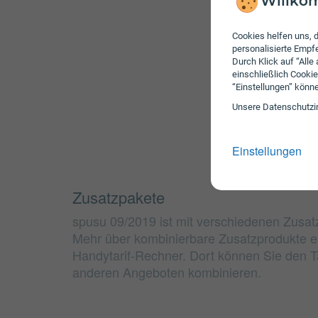
Willkom
Cookies helfen uns, d
personalisierte Emp
Durch Klick auf “Alle
einschließlich Cookie
“Einstellungen” könn
Unsere Daten­schutz­i
Einstellungen
Zusatzpakete
spusu 09/2019 ist mit verschiedenen Zusat
Mehr über kombinierbare Zusatzprodukte e
Handytarif-Rechner. Dort können Sie den Ta
anderen Angeboten kombinieren.