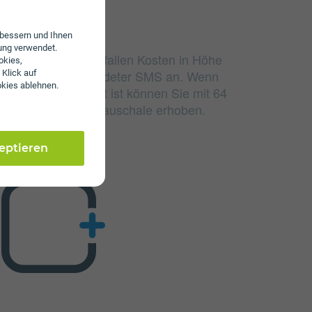
erbessern und Ihnen
ung verwendet.
udierten Einheiten fallen Kosten in Höhe
okies,
nd 4 ct/€ pro versendeter SMS an. Wenn
 Klick auf
okies ablehnen.
lumen aufgebraucht ist können Sie mit 64
 wird keine Servicepauschale erhoben.
zeptieren