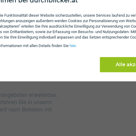
men bei durchblicker.at
Gebühren
ie Funktionalität dieser Website sicherzustellen, unsere Services laufend zu v
fehlungen anzuzeigen außerdem werden Cookies zur Personalisierung von Werb
Nach Verbrauch der inkl
 akzeptieren” erteilen Sie Ihre ausdrückliche Einwilligung zur Verwendung von Co
von 4 ct/€ pro Minute u
s von Drittanbietern, sowie zur Erfassung von Besuchs- und Nutzungsdaten. Mit
en Sie Ihre Einwilligung individuell anpassen und das Setzen entsprechender Co
das inkludierte Datenvo
nformationen mit allen Details finden Sie
hier
.
Kbit/s weitersurfen. Es
Alle ak
zangeboten erweiterbar.
rfahren Sie in unserm
rif nach Belieben mit