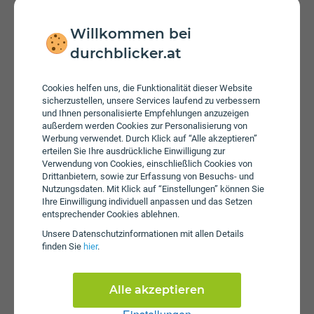
Internettarife
Willkommen bei
Glasfaser Ardagger 1000
durchblicker.at
Glasfaser Ardagger 300
Glasfaser Ardagger 500
Glasfaser BBOÖ 1000
Cookies helfen uns, die Funktionalität dieser Website
sicherzustellen, unsere Services laufend zu verbessern
Glasfaser BBOÖ 300
und Ihnen personalisierte Empfehlungen anzuzeigen
Glasfaser BBOÖ 500
außerdem werden Cookies zur Personalisierung von
Glasfaser Dietach 1000
Werbung verwendet. Durch Klick auf “Alle akzeptieren”
Glasfaser Dietach 250
erteilen Sie Ihre ausdrückliche Einwilligung zur
Verwendung von Cookies, einschließlich Cookies von
Glasfaser Dietach 500
Drittanbietern, sowie zur Erfassung von Besuchs- und
Glasfaser Dietach 750
Nutzungsdaten. Mit Klick auf “Einstellungen” können Sie
Glasfaser fibereins1000
Ihre Einwilligung individuell anpassen und das Setzen
entsprechender Cookies ablehnen.
Glasfaser FiberEins250
Glasfaser Infotech 1000
Unsere Daten­schutz­informationen mit allen Details
finden Sie
hier
.
Glasfaser Infotech 300
Glasfaser Infotech 500
Internet 110
Alle akzeptieren
Internet 165