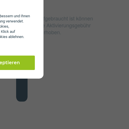
erbessern und Ihnen
e Datenvolumen aufgebraucht ist können
ung verwendet.
surfen. Es wird keine Aktivierungsgebühr
okies,
 Servicepauschale erhoben.
 Klick auf
okies ablehnen.
zeptieren