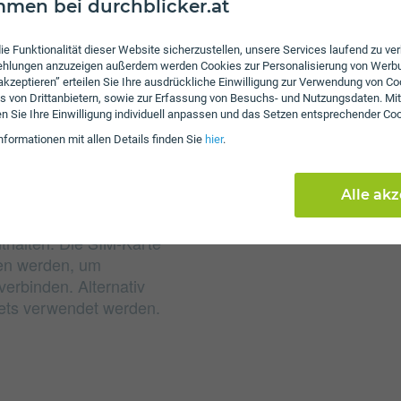
men bei durchblicker.at
Gebühren
ie Funktionalität dieser Website sicherzustellen, unsere Services laufend zu v
Nachdem das inkludiert
fehlungen anzuzeigen außerdem werden Cookies zur Personalisierung von Werb
Sie mit 64 Kbit/s weiter
 akzeptieren” erteilen Sie Ihre ausdrückliche Einwilligung zur Verwendung von Co
erhoben. Es wird keine
s von Drittanbietern, sowie zur Erfassung von Besuchs- und Nutzungsdaten. Mit
en Sie Ihre Einwilligung individuell anpassen und das Setzen entsprechender Co
nformationen mit allen Details finden Sie
hier
.
Alle ak
nthalten. Die SIM-Karte
ben werden, um
erbinden. Alternativ
lets verwendet werden.