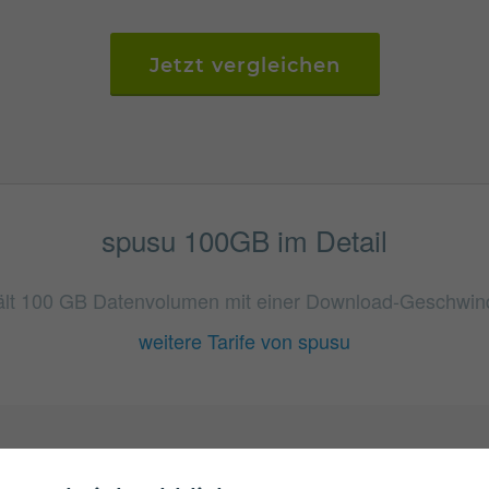
Jetzt vergleichen
spusu 100GB im Detail
ält 100 GB Datenvolumen mit einer Download-Geschwindig
weitere Tarife von spusu