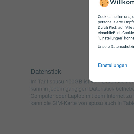
Willkom
Cookies helfen uns, d
personalisierte Emp
Durch Klick auf “Alle
einschließlich Cookie
“Einstellungen” könn
Unsere Daten­schutz­i
Einstellungen
Datenstick
Im Tarif spusu 100GB ist kein Datenstick e
kann in jedem gängigen Datenstick betrie
Computer oder Laptop mit dem Internet zu v
kann die SIM-Karte von spusu auch in Tab