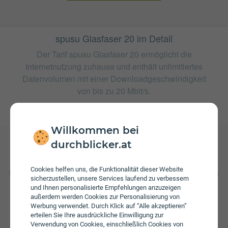
spusu Glasfaser 20 im Detail
Der Tarif spusu Glasfaser 20 ermöglicht die
Internetnutzung zuhause und enthält unlimitiertes
Datenvolumen mit einer Downloadgeschwindigkeit
von bis zu 20 Mbit/s.
weitere Tarife von spusu
Willkommen bei
durchblicker.at
Gebühren
Cookies helfen uns, die Funktionalität dieser Website
Beim Tarif spusu Glasfaser 20 fallen monatliche Gebühren
sicherzustellen, unsere Services laufend zu verbessern
von € 19,90 an.
und Ihnen personalisierte Empfehlungen anzuzeigen
außerdem werden Cookies zur Personalisierung von
Werbung verwendet. Durch Klick auf “Alle akzeptieren”
erteilen Sie Ihre ausdrückliche Einwilligung zur
Verwendung von Cookies, einschließlich Cookies von