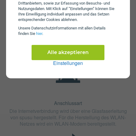
Drittanbietern, sowie zur Erfassung von Besuchs- und
Nutzungsdaten. Mit Klick auf “Einstellungen” können Sie
Ihre Einwilligung individuell anpassen und das Setzen
entsprechender Cookies ablehnen.
Fristen
Unsere Daten­schutz­informationen mit allen Details
Die Vertragslaufzeit bei spusu Glasfaser 20 beträgt 12
finden Sie
hier
.
Monate. Die Kündigungsfrist beträgt 1 Monat.
Alle akzeptieren
Einstellungen
Anschlussart
Die Internetverbindung wird über eine Glasfaserleitung
von spusu hergestellt. Für die Herstellung des WLAN-
Netzes wird ein WLAN-Modem bereitgestellt.