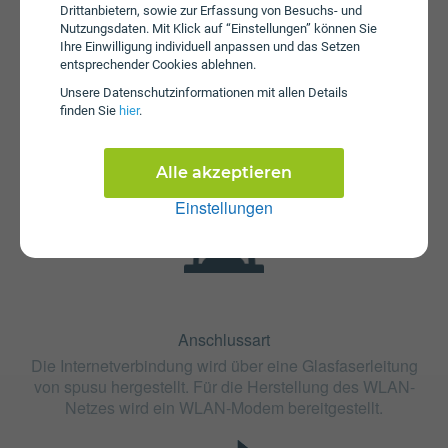
Drittanbietern, sowie zur Erfassung von Besuchs- und
Nutzungsdaten. Mit Klick auf “Einstellungen” können Sie
Ihre Einwilligung individuell anpassen und das Setzen
entsprechender Cookies ablehnen.
Fristen
Unsere Daten­schutz­informationen mit allen Details
Die Vertragslaufzeit bei spusu Glasfaser 600 beträgt 12
finden Sie
hier
.
Monate. Die Kündigungsfrist beträgt 1 Monat.
Alle akzeptieren
Einstellungen
Anschlussart
Die Internetverbindung wird über eine Glasfaserleitung
von spusu hergestellt. Für die Herstellung des WLAN-
Netzes wird ein WLAN-Modem bereitgestellt.