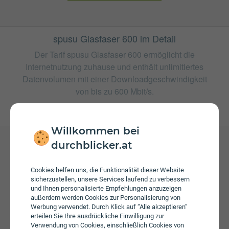
spusu Glasfaser 600 im Detail
Der Tarif spusu Glasfaser 600 ermöglicht die
Internetnutzung zuhause und enthält unlimitiertes
Datenvolumen mit einer Downloadgeschwindigkeit
von bis zu 600 Mbit/s.
weitere Tarife von spusu
Willkommen bei
durchblicker.at
Gebühren
Cookies helfen uns, die Funktionalität dieser Website
Beim Tarif spusu Glasfaser 600 fallen monatliche
sicherzustellen, unsere Services laufend zu verbessern
Gebühren von € 49,90 an.
und Ihnen personalisierte Empfehlungen anzuzeigen
außerdem werden Cookies zur Personalisierung von
Werbung verwendet. Durch Klick auf “Alle akzeptieren”
erteilen Sie Ihre ausdrückliche Einwilligung zur
Verwendung von Cookies, einschließlich Cookies von