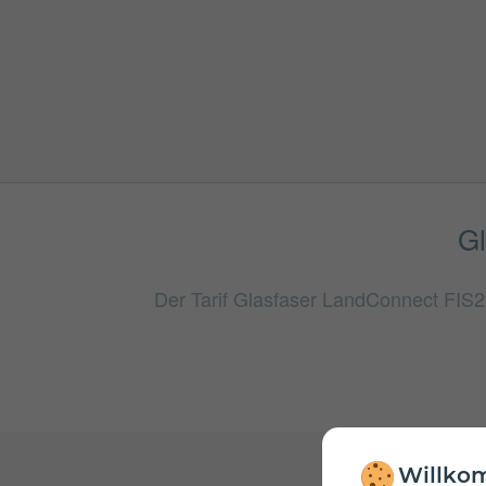
Gl
Der Tarif Glasfaser LandConnect FIS2 
Willkom