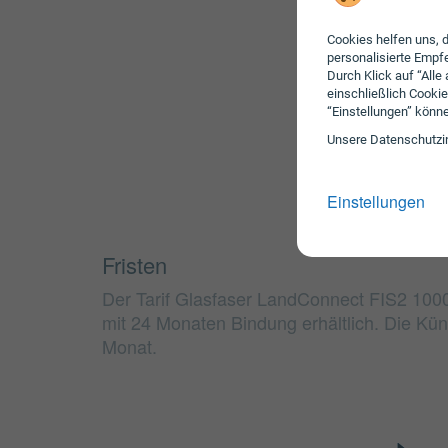
Cookies helfen uns, d
personalisierte Emp
Durch Klick auf “Alle
einschließlich Cookie
“Einstellungen” könn
Unsere Daten­schutz­i
Einstellungen
Fristen
Der Tarif Glasfaser LandConnect FIS2 1000
mit 24 Monaten Bindung erhältlich. Die Künd
Monat.