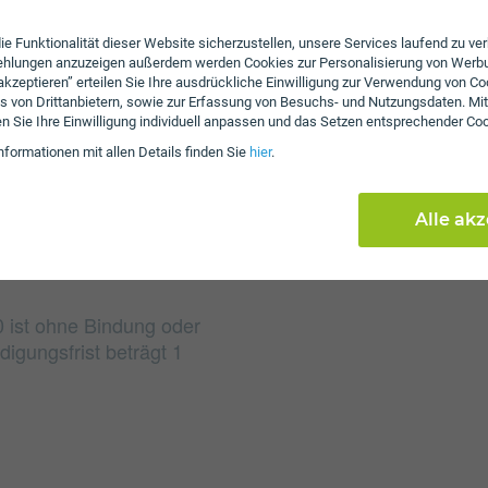
ie Funktionalität dieser Website sicherzustellen, unsere Services laufend zu v
Gebühren
fehlungen anzuzeigen außerdem werden Cookies zur Personalisierung von Werb
 akzeptieren” erteilen Sie Ihre ausdrückliche Einwilligung zur Verwendung von Co
Beim Tarif Glasfaser La
s von Drittanbietern, sowie zur Erfassung von Besuchs- und Nutzungsdaten. Mit
Gebühren von € 99,90 a
en Sie Ihre Einwilligung individuell anpassen und das Setzen entsprechender Co
bis zu € 30,00 an.
nformationen mit allen Details finden Sie
hier
.
Alle ak
 ist ohne Bindung oder
igungsfrist beträgt 1