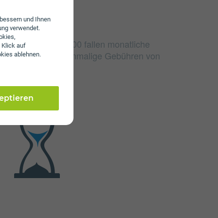
erbessern und Ihnen
ung verwendet.
okies,
ndConnect FIS2 1000 fallen monatliche
 Klick auf
n. Weiters fallen einmalige Gebühren von
okies ablehnen.
zeptieren