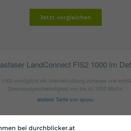
Jetzt vergleichen
asfaser LandConnect FIS2 1000 im Det
1000 ermöglicht die Internetnutzung zuhause und enthäl
Downloadgeschwindigkeit von bis zu 1000 Mbit/s.
weitere Tarife von spusu
men bei durchblicker.at