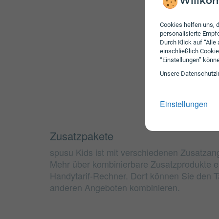
Willkom
Cookies helfen uns, d
personalisierte Emp
Durch Klick auf “Alle
einschließlich Cookie
“Einstellungen” könn
Unsere Daten­schutz­i
Einstellungen
Zusatzpakete
spusu Kids ist mit verschiedenen Zusatzan
Mehr über kombinierbare Zusatzprodukte e
Handytarif-Rechner. Dort können Sie den Ta
anderen Angeboten kombinieren.