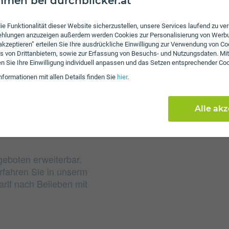
men bei durchblicker.at
Gebühren
ie Funktionalität dieser Website sicherzustellen, unsere Services laufend zu v
fehlungen anzuzeigen außerdem werden Cookies zur Personalisierung von Werb
Nach Verbrauch der inkl
 akzeptieren” erteilen Sie Ihre ausdrückliche Einwilligung zur Verwendung von Co
von 4 ct/€ pro Minute u
s von Drittanbietern, sowie zur Erfassung von Besuchs- und Nutzungsdaten. Mit
en Sie Ihre Einwilligung individuell anpassen und das Setzen entsprechender Co
das inkludierte Datenvo
nformationen mit allen Details finden Sie
hier
.
Kbit/s weitersurfen. Es
Alle ak
geboten erweiterbar.
rfahren Sie in unserm
rif nach Belieben mit