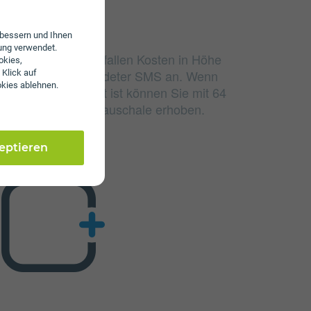
erbessern und Ihnen
ung verwendet.
udierten Einheiten fallen Kosten in Höhe
okies,
nd 4 ct/€ pro versendeter SMS an. Wenn
 Klick auf
okies ablehnen.
lumen aufgebraucht ist können Sie mit 64
 wird keine Servicepauschale erhoben.
zeptieren