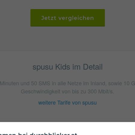
Jetzt vergleichen
spusu Kids im Detail
0 Minuten und 50 SMS in alle Netze im Inland, sowie 10
Geschwindigkeit von bis zu 300 Mbit/s.
weitere Tarife von spusu