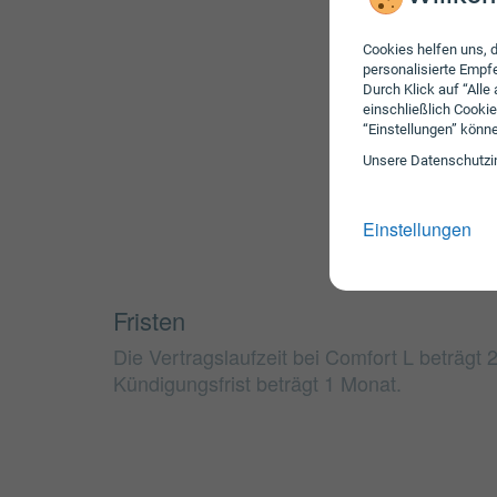
Cookies helfen uns, d
personalisierte Emp
Durch Klick auf “Alle
einschließlich Cookie
“Einstellungen” könn
Unsere Daten­schutz­i
Einstellungen
Fristen
Die Vertragslaufzeit bei Comfort L beträgt
Kündigungsfrist beträgt 1 Monat.