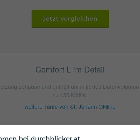
Jetzt vergleichen
Comfort L im Detail
tnutzung zuhause und enthält unlimitiertes Datenvolume
zu 150 Mbit/s.
weitere Tarife von St. Johann ONline
men bei durchblicker.at