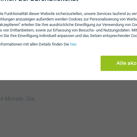
Gebühren
ie Funktionalität dieser Website sicherzustellen, unsere Services laufend zu v
fehlungen anzuzeigen außerdem werden Cookies zur Personalisierung von Werb
Beim Tarif Comfort L fa
 akzeptieren” erteilen Sie Ihre ausdrückliche Einwilligung zur Verwendung von Co
s von Drittanbietern, sowie zur Erfassung von Besuchs- und Nutzungsdaten. Mit
Weiters fallen einmalig
en Sie Ihre Einwilligung individuell anpassen und das Setzen entsprechender Co
Einmalkosten können sic
nformationen mit allen Details finden Sie
hier
.
reduzieren.
Alle ak
 24 Monate. Die