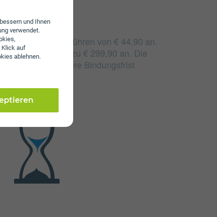
erbessern und Ihnen
ung verwendet.
llen monatliche Gebühren von € 44,90 an.
okies,
 Klick auf
e Gebühren von bis zu € 299,90 an. Die
okies ablehnen.
h durch eine längere Bindungsfrist
zeptieren