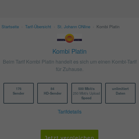
Startseite
›
Tarif-Übersicht
›
St. Johann ONline
›
Kombi Platin
Kombi Platin
Beim Tarif Kombi Platin handelt es sich um einen Kombi-Tarif
für Zuhause.
176
84
500 Mbit/s
unlimitiert
Sender
HD-Sender
250 Mbit/s Upload
Daten
Speed
Tarifdetails
Jetzt vergleichen