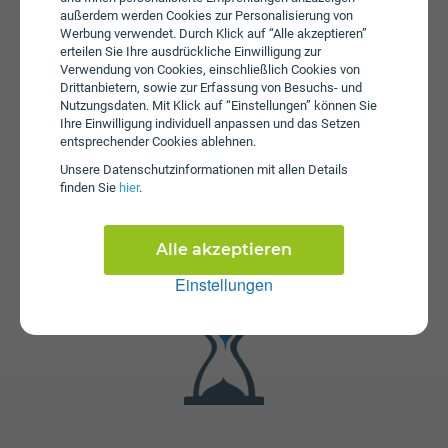
99,00 an. Die Einmalkosten können sich durch eine
außerdem werden Cookies zur Personalisierung von
längere Bindungsfrist reduzieren.
Werbung verwendet. Durch Klick auf “Alle akzeptieren”
erteilen Sie Ihre ausdrückliche Einwilligung zur
Verwendung von Cookies, einschließlich Cookies von
Drittanbietern, sowie zur Erfassung von Besuchs- und
Nutzungsdaten. Mit Klick auf “Einstellungen” können Sie
Ihre Einwilligung individuell anpassen und das Setzen
entsprechender Cookies ablehnen.
Unsere Daten­schutz­informationen mit allen Details
finden Sie
hier
.
Fristen
Der Tarif Kombi Platin ist mit 24 Monaten oder mit 12
Monaten Bindung erhältlich. Die Kündigungsfrist beträgt 1
Alle akzeptieren
Monat.
Einstellungen