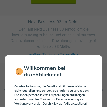
Next Business 33 im Detail
Der Tarif Next Business 33 ermöglicht die
Internetnutzung zuhause und enthält unlimitiertes
Datenvolumen mit einer Downloadgeschwindigkeit
von bis zu 33 Mbit/s.
weitere Tarife von Telematica
Willkommen bei
durchblicker.at
Gebühren
Beim Tarif Next Business 33 fallen monatliche Gebühren
Cookies helfen uns, die Funktionalität dieser Website
von € 22,50 an. Weiters fallen einmalige Gebühren von bis
sicherzustellen, unsere Services laufend zu verbessern
zu € 150,00 an.
und Ihnen personalisierte Empfehlungen anzuzeigen
außerdem werden Cookies zur Personalisierung von
Werbung verwendet. Durch Klick auf “Alle akzeptieren”