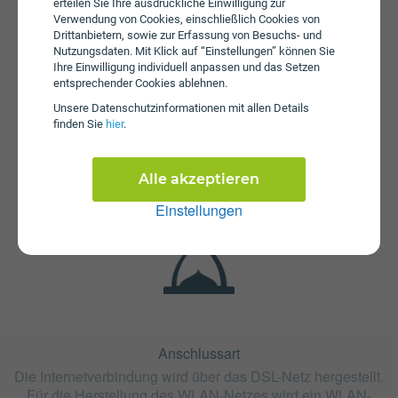
erteilen Sie Ihre ausdrückliche Einwilligung zur
Verwendung von Cookies, einschließlich Cookies von
Drittanbietern, sowie zur Erfassung von Besuchs- und
Nutzungsdaten. Mit Klick auf “Einstellungen” können Sie
Ihre Einwilligung individuell anpassen und das Setzen
entsprechender Cookies ablehnen.
Fristen
Unsere Daten­schutz­informationen mit allen Details
finden Sie
hier
.
Der Tarif Next Business 33 ist mit 12 Monaten oder mit 24
Monaten Bindung erhältlich. Die Kündigungsfrist beträgt 1
Monat.
Alle akzeptieren
Einstellungen
Anschlussart
Die Internetverbindung wird über das DSL-Netz hergestellt.
Für die Herstellung des WLAN-Netzes wird ein WLAN-