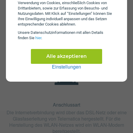
Verwendung von Cookies, einschließlich Cookies von
Drittanbietern, sowie zur Erfassung von Besuchs- und
Nutzungsdaten. Mit Klick auf “Einstellungen” können Sie
Ihre Einwilligung individuell anpassen und das Setzen
Fristen
entsprechender Cookies ablehnen.
Der Tarif Next Home 33 ist ohne Bindung oder mit 24
Unsere Daten­schutz­informationen mit allen Details
Monaten Bindung erhältlich. Die Kündigungsfrist beträgt 1
finden Sie
hier
.
Monat.
Alle akzeptieren
Einstellungen
Anschlussart
Die Internetverbindung wird über das DSL-Netz oder eine
Glasfaserleitung von Telematica hergestellt. Für die
Herstellung des WLAN-Netzes wird ein WLAN-Modem
bereitgestellt.