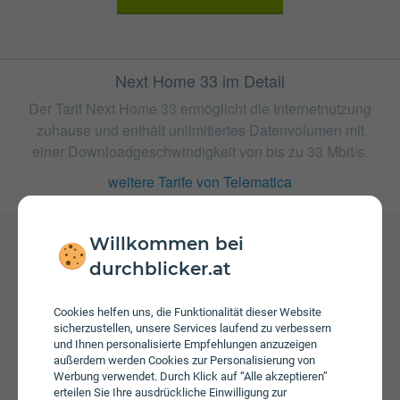
Next Home 33 im Detail
Der Tarif Next Home 33 ermöglicht die Internetnutzung
zuhause und enthält unlimitiertes Datenvolumen mit
einer Downloadgeschwindigkeit von bis zu 33 Mbit/s.
weitere Tarife von Telematica
Willkommen bei
durchblicker.at
Gebühren
Beim Tarif Next Home 33 fallen monatliche Gebühren von
€ 24,50 an.
Cookies helfen uns, die Funktionalität dieser Website
sicherzustellen, unsere Services laufend zu verbessern
und Ihnen personalisierte Empfehlungen anzuzeigen
außerdem werden Cookies zur Personalisierung von
Werbung verwendet. Durch Klick auf “Alle akzeptieren”
erteilen Sie Ihre ausdrückliche Einwilligung zur