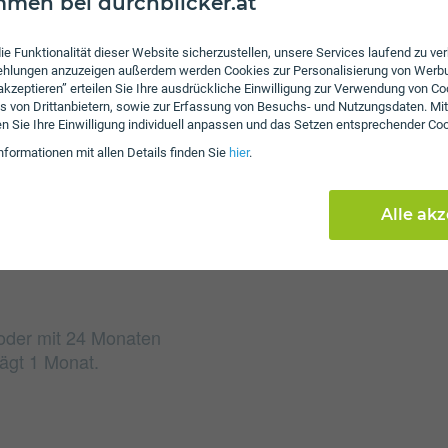
men bei durchblicker.at
ie Funktionalität dieser Website sicherzustellen, unsere Services laufend zu v
fehlungen anzuzeigen außerdem werden Cookies zur Personalisierung von Werb
 akzeptieren” erteilen Sie Ihre ausdrückliche Einwilligung zur Verwendung von Co
Gebühren
s von Drittanbietern, sowie zur Erfassung von Besuchs- und Nutzungsdaten. Mit
en Sie Ihre Einwilligung individuell anpassen und das Setzen entsprechender Co
Beim Tarif Next Home 3
an.
nformationen mit allen Details finden Sie
hier
.
Alle ak
 oder mit 24 Monaten
rägt 1 Monat.