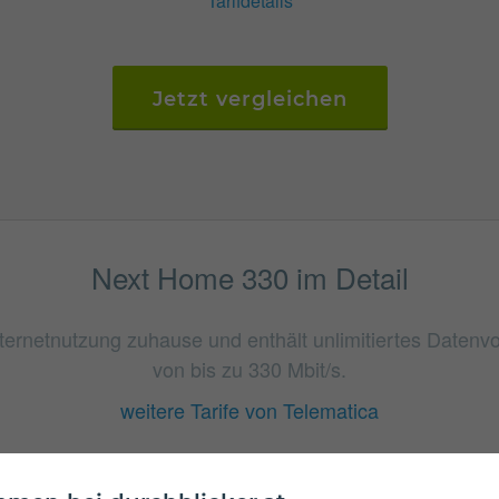
Tarifdetails
Jetzt vergleichen
Next Home 330 im Detail
nternetnutzung zuhause und enthält unlimitiertes Daten
von bis zu 330 Mbit/s.
weitere Tarife von Telematica