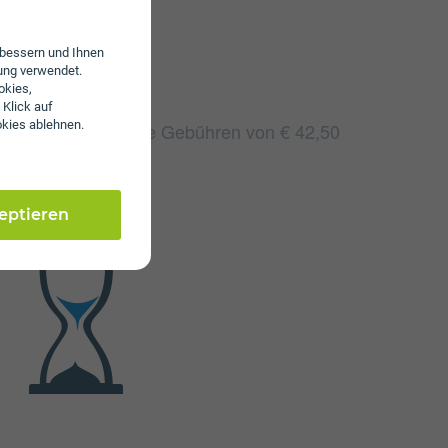
erbessern und Ihnen
ung verwendet.
okies,
 Klick auf
okies ablehnen.
30 fallen monatliche Gebühren von € 42,50
zeptieren