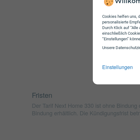
Willkom
Cookies helfen uns, d
personalisierte Emp
Durch Klick auf “Alle
einschließlich Cookie
“Einstellungen” könn
Unsere Daten­schutz­i
Einstellungen
Fristen
Der Tarif Next Home 330 ist ohne Bindung
Bindung erhältlich. Die Kündigungsfrist bet