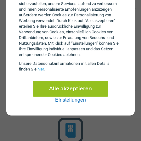
SMS an. Wenn das inkludierte Datenvolumen
sicherzustellen, unsere Services laufend zu verbessern
aufgebraucht ist können Sie mit 7.2 Mbit/s weitersurfen. Es
und Ihnen personalisierte Empfehlungen anzuzeigen
sind Zusatzpakete zum Aufstocken von Daten erhältlich.
außerdem werden Cookies zur Personalisierung von
Bei einem Wertkarten-Tarif wird keine Servicepauschale
Werbung verwendet. Durch Klick auf “Alle akzeptieren”
erhoben.
erteilen Sie Ihre ausdrückliche Einwilligung zur
Verwendung von Cookies, einschließlich Cookies von
Drittanbietern, sowie zur Erfassung von Besuchs- und
Nutzungsdaten. Mit Klick auf “Einstellungen” können Sie
Ihre Einwilligung individuell anpassen und das Setzen
entsprechender Cookies ablehnen.
Unsere Daten­schutz­informationen mit allen Details
finden Sie
hier
.
Startpaket
Alle akzeptieren
Die SIM-Karte zum Tarif WOWWW! - Travel M ist kostenlos
und über die Webseite von Wowww! erhältlich.
Einstellungen
Tarifoptionen können nach Erhalt der Karte hinzugebucht
werden.