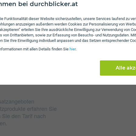
men bei durchblicker.at
ie Funktionalität dieser Website sicherzustellen, unsere Services laufend zu v
Gebühren
fehlungen anzuzeigen außerdem werden Cookies zur Personalisierung von Werb
 akzeptieren” erteilen Sie Ihre ausdrückliche Einwilligung zur Verwendung von Co
Nach Verbrauch der inkl
s von Drittanbietern, sowie zur Erfassung von Besuchs- und Nutzungsdaten. Mit
von 4 ct/€ pro Minute u
en Sie Ihre Einwilligung individuell anpassen und das Setzen entsprechender Co
das inkludierte Datenvo
nformationen mit allen Details finden Sie
hier
.
Mbit/s weitersurfen. Es
Alle ak
usatzangeboten
tzprodukte erfahren Sie
 Sie den Tarif nach
en.