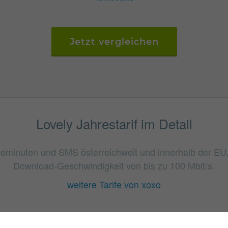
Jetzt vergleichen
Lovely Jahrestarif im Detail
fonieminuten und SMS österreichweit und innerhalb der E
Download-Geschwindigkeit von bis zu 100 Mbit/s.
weitere Tarife von xoxo