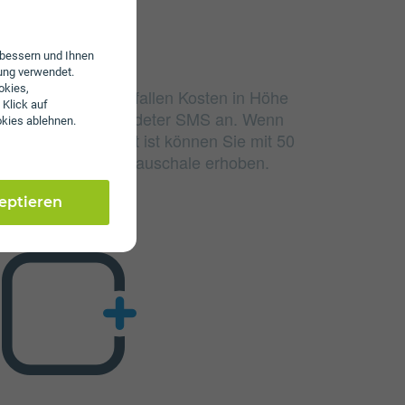
erbessern und Ihnen
ung verwendet.
okies,
udierten Einheiten fallen Kosten in Höhe
 Klick auf
nd 4 ct/€ pro versendeter SMS an. Wenn
okies ablehnen.
lumen aufgebraucht ist können Sie mit 50
 wird keine Servicepauschale erhoben.
zeptieren