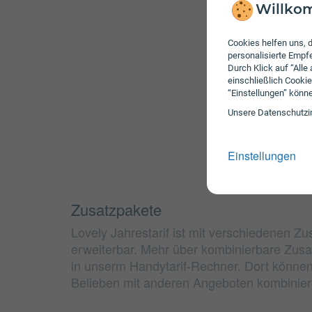
Willkom
Cookies helfen uns, d
personalisierte Emp
Durch Klick auf “Alle
einschließlich Cookie
“Einstellungen” könn
Unsere Daten­schutz­i
Einstellungen
Zusatzpakete
Lovely Jahrestarif ist mit verschiedenen Z
erweiterbar. Mehr über kombinierbare Zusa
in unserm Handytarif-Rechner. Dort können
Belieben mit anderen Angeboten kombinier