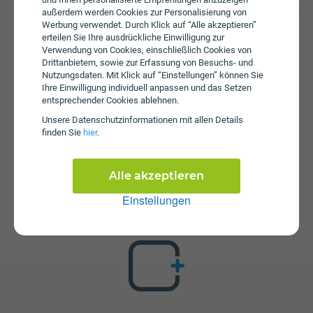
aufgebraucht ist können Sie mit 50 Mbit/s weitersurfen. Es
außerdem werden Cookies zur Personalisierung von
wird keine Servicepauschale erhoben.
Werbung verwendet. Durch Klick auf “Alle akzeptieren”
erteilen Sie Ihre ausdrückliche Einwilligung zur
Verwendung von Cookies, einschließlich Cookies von
Drittanbietern, sowie zur Erfassung von Besuchs- und
Nutzungsdaten. Mit Klick auf “Einstellungen” können Sie
Ihre Einwilligung individuell anpassen und das Setzen
entsprechender Cookies ablehnen.
Unsere Daten­schutz­informationen mit allen Details
finden Sie
hier
.
Zusatzpakete
Smoochy Jahrestarif ist mit verschiedenen
Alle akzeptieren
Zusatzangeboten erweiterbar. Mehr über kombinierbare
Zusatzprodukte erfahren Sie in unserm Handytarif-
Einstellungen
Rechner. Dort können Sie den Tarif nach Belieben mit
anderen Angeboten kombinieren.