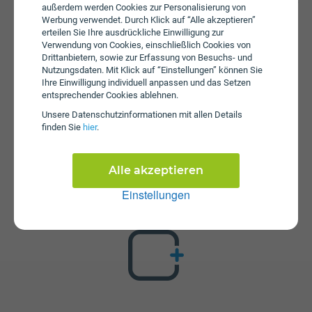
außerdem werden Cookies zur Personalisierung von
wird keine Servicepauschale erhoben.
Werbung verwendet. Durch Klick auf “Alle akzeptieren”
erteilen Sie Ihre ausdrückliche Einwilligung zur
Verwendung von Cookies, einschließlich Cookies von
Drittanbietern, sowie zur Erfassung von Besuchs- und
Nutzungsdaten. Mit Klick auf “Einstellungen” können Sie
Ihre Einwilligung individuell anpassen und das Setzen
entsprechender Cookies ablehnen.
Unsere Daten­schutz­informationen mit allen Details
finden Sie
hier
.
Zusatzpakete
SIMple M ist mit verschiedenen Zusatzangeboten
erweiterbar. Mehr über kombinierbare Zusatzprodukte
Alle akzeptieren
erfahren Sie in unserm Handytarif-Rechner. Dort können
Einstellungen
Sie den Tarif nach Belieben mit anderen Angeboten
kombinieren.