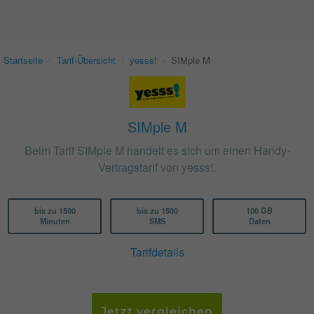
Startseite
›
Tarif-Übersicht
›
yesss!
›
SIMple M
SIMple M
Beim Tarif SIMple M handelt es sich um einen Handy-
Vertragstarif von yesss!.
bis zu 1500
bis zu 1500
100 GB
Minuten
SMS
Daten
Tarifdetails
Jetzt vergleichen