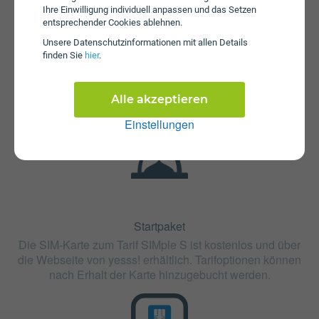
Ihre Einwilligung individuell anpassen und das Setzen
entsprechender Cookies ablehnen.
Fristen
Unsere Daten­schutz­informationen mit allen Details
finden Sie
hier
.
Der Tarif SIMple S Jahrestarif ist ohne
Mindestvertragslaufzeit (ohne Bindung) erhältlich.
Alle akzeptieren
Einstellungen
Startpaket
Die SIM-Karte zum Tarif SIMple S ist kostenlos und über
die Webseite von yesss! erhältlich. Tarifoptionen können
nach Erhalt der Karte hinzugebucht werden.