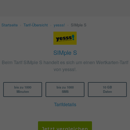
Startseite
›
Tarif-Übersicht
›
yesss!
›
SIMple S
SIMple S
Beim Tarif SIMple S handelt es sich um einen Wertkarten-Tarif
von yesss!.
bis zu 1000
bis zu 1000
10 GB
Minuten
SMS
Daten
Tarifdetails
Jetzt vergleichen