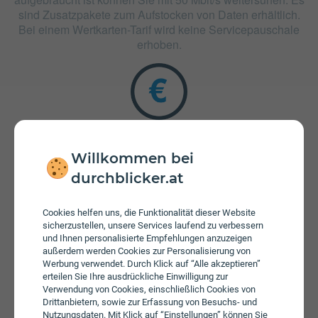
sind Zusatzpakete zum Aufstocken von Daten erhältlich.
Bei einem Wertkarten-Tarif wird keine Servicepauschale
erhoben.
Willkommen bei
Zusatzpakete
durchblicker.at
SIMple S Jahrestarif ist mit verschiedenen
Zusatzangeboten erweiterbar. Mehr über kombinierbare
Zusatzprodukte erfahren Sie in unserm Handytarif-
Cookies helfen uns, die Funktionalität dieser Website
sicherzustellen, unsere Services laufend zu verbessern
Rechner. Dort können Sie den Tarif nach Belieben mit
und Ihnen personalisierte Empfehlungen anzuzeigen
anderen Angeboten kombinieren.
außerdem werden Cookies zur Personalisierung von
Werbung verwendet. Durch Klick auf “Alle akzeptieren”
erteilen Sie Ihre ausdrückliche Einwilligung zur
Verwendung von Cookies, einschließlich Cookies von
Drittanbietern, sowie zur Erfassung von Besuchs- und
Nutzungsdaten. Mit Klick auf “Einstellungen” können Sie