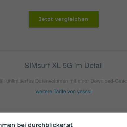
Jetzt vergleichen
SIMsurf XL 5G im Detail
ält unlimitiertes Datenvolumen mit einer Download-Gesch
weitere Tarife von yesss!
men bei durchblicker.at