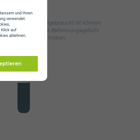
erbessern und Ihnen
ung verwendet.
e Datenvolumen aufgebraucht ist können
okies,
surfen. Es wird keine Aktivierungsgebühr
 Klick auf
 Servicepauschale erhoben.
okies ablehnen.
zeptieren