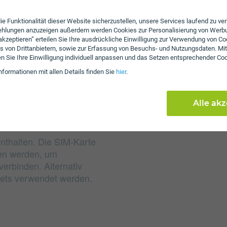
Gebühren
ie Funktionalität dieser Website sicherzustellen, unsere Services laufend zu v
fehlungen anzuzeigen außerdem werden Cookies zur Personalisierung von Werb
Nachdem das inkludiert
 akzeptieren” erteilen Sie Ihre ausdrückliche Einwilligung zur Verwendung von Co
Sie mit 50 Mbit/s weiter
s von Drittanbietern, sowie zur Erfassung von Besuchs- und Nutzungsdaten. Mit
erhoben. Es wird keine
en Sie Ihre Einwilligung individuell anpassen und das Setzen entsprechender Co
nformationen mit allen Details finden Sie
hier
.
Alle ak
enthalten. Die SIM-Karte
ben werden, um
erbinden. Alternativ
lets verwendet werden.