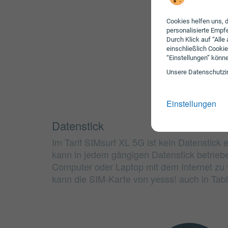
Cookies helfen uns, d
personalisierte Emp
Durch Klick auf “Alle
einschließlich Cookie
“Einstellungen” könn
Unsere Daten­schutz­i
Einstellungen
Datenstick
Im Tarif SIMsurf XL 5G ist kein Datenstick 
kann in jedem gängigen Datenstick betrie
Computer oder Laptop mit dem Internet zu v
kann die SIM-Karte von yesss! auch in Tab