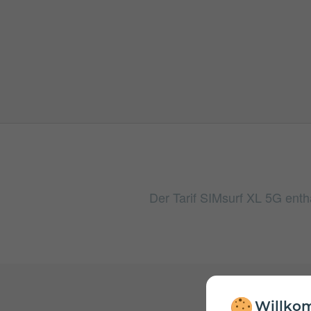
Der Tarif SIMsurf XL 5G enth
Willkom