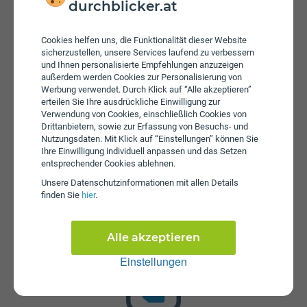
Höhe von 5 ct/€ pro Minute und 5 ct/€ pro versendeter
durchblicker.at
SMS an. Wenn das inkludierte Datenvolumen
aufgebraucht ist können Sie mit 50 Mbit/s weitersurfen. Es
Cookies helfen uns, die Funktionalität dieser Website
sind Zusatzpakete zum Aufstocken von Daten erhältlich.
sicherzustellen, unsere Services laufend zu verbessern
Bei einem Wertkarten-Tarif wird keine Servicepauschale
und Ihnen personalisierte Empfehlungen anzuzeigen
erhoben.
außerdem werden Cookies zur Personalisierung von
Werbung verwendet. Durch Klick auf “Alle akzeptieren”
erteilen Sie Ihre ausdrückliche Einwilligung zur
Verwendung von Cookies, einschließlich Cookies von
Drittanbietern, sowie zur Erfassung von Besuchs- und
Nutzungsdaten. Mit Klick auf “Einstellungen” können Sie
Ihre Einwilligung individuell anpassen und das Setzen
entsprechender Cookies ablehnen.
Unsere Daten­schutz­informationen mit allen Details
Startpaket
finden Sie
hier
.
Die SIM-Karte zum Tarif Special S ist kostenlos und über
die Webseite von yesss! erhältlich. Tarifoptionen können
Alle akzeptieren
nach Erhalt der Karte hinzugebucht werden.
Einstellungen