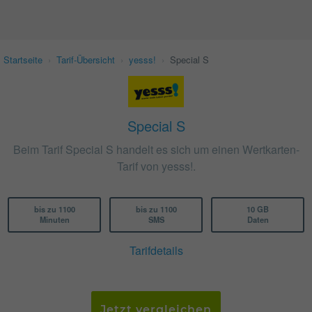
Startseite
›
Tarif-Übersicht
›
yesss!
›
Special S
Special S
Beim Tarif Special S handelt es sich um einen Wertkarten-
Tarif von yesss!.
bis zu 1100
bis zu 1100
10 GB
Minuten
SMS
Daten
Tarifdetails
Jetzt vergleichen