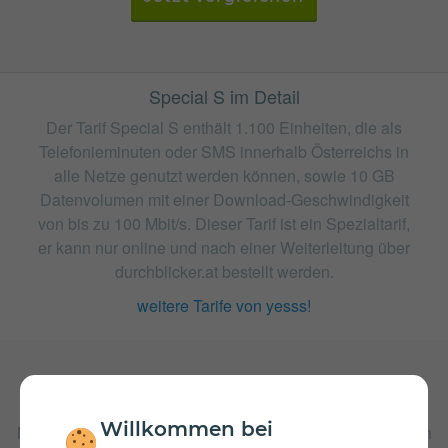
Special S im Detail
Der Tarif Special S enthält 1.100 Einheiten, die als
Telefonieminuten oder SMS innerhalb Österreichs in
alle Netze genutzt werden können, sowie 10 GB
Datenvolumen mit einer Download-Geschwindigkeit
von bis zu 100 Mbit/s. Dieser Tarif ist ein Spezialtarif,
er kann nur online und nach einer Weiterleitung über
durchblicker.at bestellt werden.
weitere Tarife von yesss!
Gebühren
Willkommen bei
Nach Verbrauch der inkludierten Einheiten fallen Kosten in