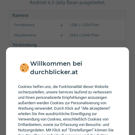
Android 4.3 Jelly Bean ausgeliefert.
Kamera
Frontkamera
1280 x 1024 Pixel
Hauptkamera
3264 x 2448 Pixel
Verbindung
Bluetooth
4.0
Willkommen bei
NFC
durchblicker.at
WLAN
b/g/n
Gerät
Cookies helfen uns, die Funktionalität dieser Website
sicherzustellen, unsere Services laufend zu verbessern
Akku
2150 mAh
und Ihnen personalisierte Empfehlungen anzuzeigen
außerdem werden Cookies zur Personalisierung von
Speicherkarte
max. 32 GB
Werbung verwendet. Durch Klick auf “Alle akzeptieren”
erteilen Sie Ihre ausdrückliche Einwilligung zur
Betriebssystem
Android 4.3 Jelly Bean
Verwendung von Cookies, einschließlich Cookies von
Drittanbietern, sowie zur Erfassung von Besuchs- und
Prozessor
Quad-Core
Nutzungsdaten. Mit Klick auf “Einstellungen” können Sie