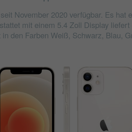
t seit November 2020 verfügbar. Es hat
attet mit einem 5.4 Zoll Display liefer
t in den Farben Weiß, Schwarz, Blau, Grü