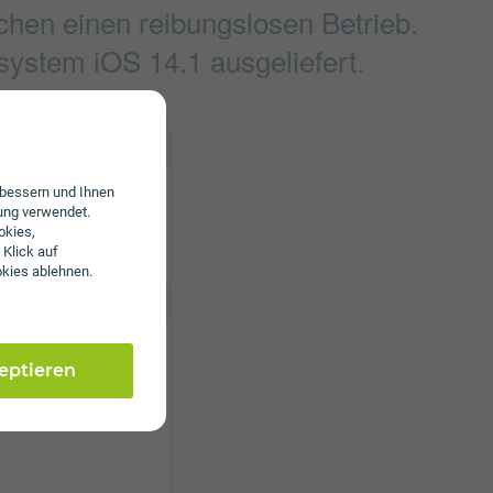
hen einen reibungslosen Betrieb.
ystem iOS 14.1 ausgeliefert.
erbessern und Ihnen
ung verwendet.
okies,
 Klick auf
 a/b/g/n/ac/6
okies ablehnen.
 ppi
zeptieren
0 x 2340 Pixel