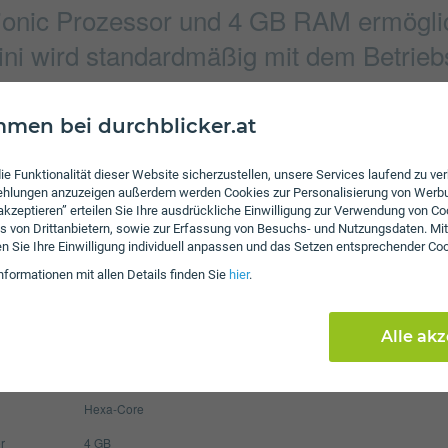
onic Prozessor und 4 GB RAM ermöglic
ni wird standardmäßig mit dem Betriebs
men bei durchblicker.at
Verbindung
4032 x 3024 Pixel
Bluetooth
5.0
ie Funktionalität dieser Website sicherzustellen, unsere Services laufend zu v
fehlungen anzuzeigen außerdem werden Cookies zur Personalisierung von Werb
4032 x 3024 Pixel
NFC
 akzeptieren” erteilen Sie Ihre ausdrückliche Einwilligung zur Verwendung von Co
s von Drittanbietern, sowie zur Erfassung von Besuchs- und Nutzungsdaten. Mit
WLAN
802.11
en Sie Ihre Einwilligung individuell anpassen und das Setzen entsprechender Co
Display
nformationen mit allen Details finden Sie
hier
.
2227 mAh
Pixel per Inch
476
Alle ak
Auflösung
108
m
iOS 14.1
Hexa-Core
r
4 GB