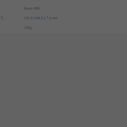
Nano-SIM
 T)
131.5 x 64.2 x 7.4 mm
135g