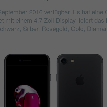
 September 2016 verfügbar. Es hat ein
 mit einem 4.7 Zoll Display liefert das
Schwarz, Silber, Roségold, Gold, Diaman