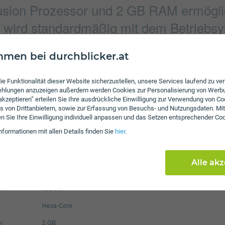
sion Prozessor und 2 GB RAM ermöglic
 wird standardmäßig mit dem Betriebsys
men bei durchblicker.at
Verbindung
ie Funktionalität dieser Website sicherzustellen, unsere Services laufend zu v
1920 x 1080 Pixel
Bluetooth
fehlungen anzuzeigen außerdem werden Cookies zur Personalisierung von Werb
 akzeptieren” erteilen Sie Ihre ausdrückliche Einwilligung zur Verwendung von Co
4032 x 3024 Pixel
NFC
s von Drittanbietern, sowie zur Erfassung von Besuchs- und Nutzungsdaten. Mit
en Sie Ihre Einwilligung individuell anpassen und das Setzen entsprechender Co
WLAN
nformationen mit allen Details finden Sie
hier
.
Display
1960 mAh
Pixel per Inch
32
Alle ak
Auflösung
75
m
iOS 10
Hexa-Core
r
2 GB