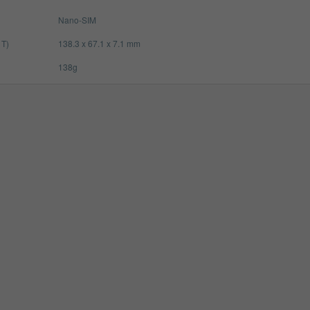
Nano-SIM
 T)
138.3 x 67.1 x 7.1 mm
138g