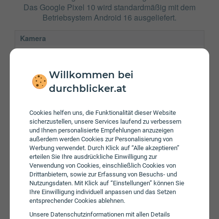
Das Google Pixel 10 wird standardmäßig mit dem
Betriebsystem Android 16 ausgeliefert.
Kamera
Frontkamera
3742 x 2807 Pixel
Hauptkamera
8000 x 6000 Pixel
Willkommen bei
Verbindung
durchblicker.at
Bluetooth
6.0
Cookies helfen uns, die Funktionalität dieser Website
NFC
sicherzustellen, unsere Services laufend zu verbessern
und Ihnen personalisierte Empfehlungen anzuzeigen
WLAN
a/b/g/n/ac/ax
außerdem werden Cookies zur Personalisierung von
Werbung verwendet. Durch Klick auf “Alle akzeptieren”
Gerät
erteilen Sie Ihre ausdrückliche Einwilligung zur
Verwendung von Cookies, einschließlich Cookies von
Akku
4970 mAh
Drittanbietern, sowie zur Erfassung von Besuchs- und
Nutzungsdaten. Mit Klick auf “Einstellungen” können Sie
Speicherkarte
Ihre Einwilligung individuell anpassen und das Setzen
entsprechender Cookies ablehnen.
Betriebssystem
Android 16
Unsere Daten­schutz­informationen mit allen Details