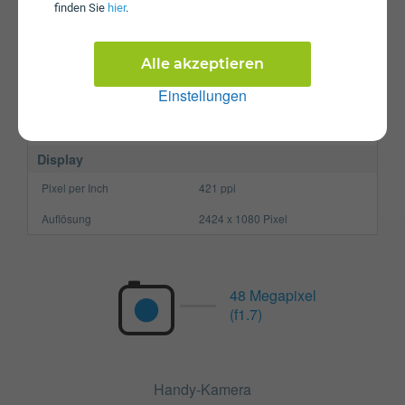
Prozessor
Octa-Core
finden Sie
hier
.
Arbeitsspeicher
12 GB
SIM-Karte
Nano-SIM
Alle akzeptieren
Einstellungen
Größe (H x B x T)
152.8 x 72 x 8.6 mm
Gewicht
204g
Display
Pixel per Inch
421 ppi
Auflösung
2424 x 1080 Pixel
48 Megapixel
(f1.7)
Handy-Kamera