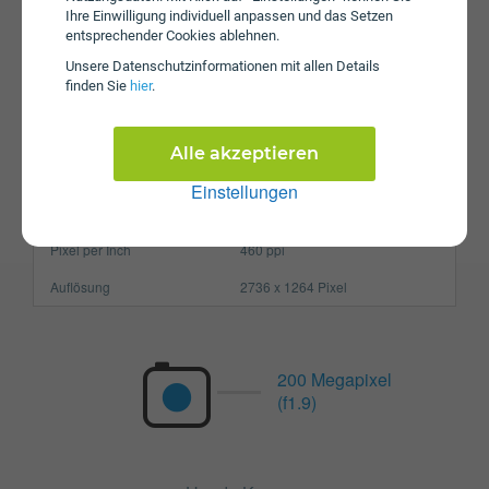
Ihre Einwilligung individuell anpassen und das Setzen
Prozessor
Octa-Core
entsprechender Cookies ablehnen.
Arbeitsspeicher
8 GB
Unsere Daten­schutz­informationen mit allen Details
finden Sie
hier
.
SIM-Karte
Nano-SIM
Größe (H x B x T)
156.5 x 74.6 x 7.3 mm
Alle akzeptieren
Gewicht
184g
Einstellungen
Display
Pixel per Inch
460 ppi
Auflösung
2736 x 1264 Pixel
200 Megapixel
(f1.9)