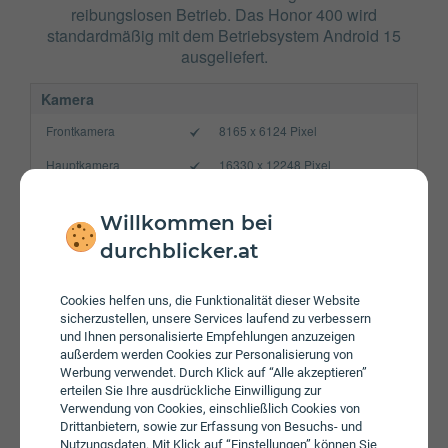
reibungslosen Betrieb. Das Honor 400 wird
standardmäßig mit dem Betriebsystem Android 15
ausgeliefert.
Kamera
Frontkamera
8165 x 6124 Pixel
Hauptkamera
16330 x 12248 Pixel
Verbindung
Willkommen bei
Bluetooth
5.4
durchblicker.at
NFC
WLAN
a/b/g/n/ac/ax
Cookies helfen uns, die Funktionalität dieser Website
sicherzustellen, unsere Services laufend zu verbessern
Gerät
und Ihnen personalisierte Empfehlungen anzuzeigen
außerdem werden Cookies zur Personalisierung von
Akku
5300 mAh
Werbung verwendet. Durch Klick auf “Alle akzeptieren”
erteilen Sie Ihre ausdrückliche Einwilligung zur
Speicherkarte
Verwendung von Cookies, einschließlich Cookies von
Drittanbietern, sowie zur Erfassung von Besuchs- und
Betriebssystem
Android 15
Nutzungsdaten. Mit Klick auf “Einstellungen” können Sie