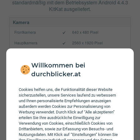
standardmäßig mit dem Betriebsystem Android 4.4.3
KitKat ausgeliefert.
Kamera
Frontkamera
640 x 480 Pixel
Hauptkamera
2560 x 1920 Pixel
Verbindung
Bluetooth
4.0
Willkommen bei
durchblicker.at
NFC
WLAN
b/g/n
Cookies helfen uns, die Funktionalität dieser Website
sicherzustellen, unsere Services laufend zu verbessern
Gerät
und Ihnen personalisierte Empfehlungen anzuzeigen
Akku
2100 mAh
außerdem werden Cookies zur Personalisierung von
Werbung verwendet. Durch Klick auf “Alle akzeptieren”
Speicherkarte
max. 128 GB
erteilen Sie Ihre ausdrückliche Einwilligung zur
Verwendung von Cookies, einschließlich Cookies von
Betriebssystem
Android 4.4.3 KitKat
Drittanbietern, sowie zur Erfassung von Besuchs- und
Nutzungsdaten. Mit Klick auf “Einstellungen” können Sie
Prozessor
Quad-Core