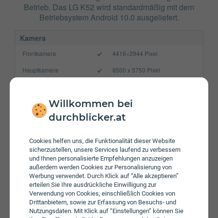
Betrieb. Das LG K52 wird standardmäßig mit dem
Betriebsystem Android 10.0 ausgeliefert.
Kamera
Frontkamera
4416×2944 Pixel
Hauptkamera
8500 x 5750 Pixel
Verbindung
Bluetooth
5.0
Willkommen bei
durchblicker.at
NFC
WLAN
802.11 b/g/n
Cookies helfen uns, die Funktionalität dieser Website
sicherzustellen, unsere Services laufend zu verbessern
Gerät
und Ihnen personalisierte Empfehlungen anzuzeigen
außerdem werden Cookies zur Personalisierung von
Akku
4000 mAh
Werbung verwendet. Durch Klick auf “Alle akzeptieren”
Speicherkarte
max. 2000 GB
erteilen Sie Ihre ausdrückliche Einwilligung zur
Verwendung von Cookies, einschließlich Cookies von
Betriebssystem
Android 10.0
Drittanbietern, sowie zur Erfassung von Besuchs- und
Nutzungsdaten. Mit Klick auf “Einstellungen” können Sie