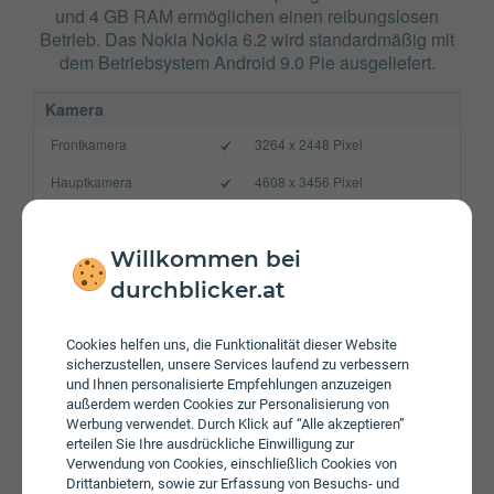
und 4 GB RAM ermöglichen einen reibungslosen
Betrieb. Das Nokia Nokia 6.2 wird standardmäßig mit
dem Betriebsystem Android 9.0 Pie ausgeliefert.
Kamera
Frontkamera
3264 x 2448 Pixel
Hauptkamera
4608 x 3456 Pixel
Verbindung
Bluetooth
5.0
Willkommen bei
durchblicker.at
NFC
WLAN
a, b, g, n, ac, Dual band
Cookies helfen uns, die Funktionalität dieser Website
sicherzustellen, unsere Services laufend zu verbessern
Gerät
und Ihnen personalisierte Empfehlungen anzuzeigen
außerdem werden Cookies zur Personalisierung von
Akku
3500 mAh
Werbung verwendet. Durch Klick auf “Alle akzeptieren”
Speicherkarte
max. 512 GB
erteilen Sie Ihre ausdrückliche Einwilligung zur
Verwendung von Cookies, einschließlich Cookies von
Betriebssystem
Android 9.0 Pie
Drittanbietern, sowie zur Erfassung von Besuchs- und