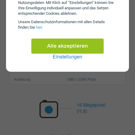
Nutzungsdaten. Mit Klick auf “Einstellungen” können Sie
Prozessor
Octa-Core
Ihre Einwilligung individuell anpassen und das Setzen
entsprechender Cookies ablehnen.
Arbeitsspeicher
4 GB
Unsere Daten­schutz­informationen mit allen Details
SIM-Karte
Nano-SIM
finden Sie
hier
.
Größe (H x B x T)
159.92 x 75.15 x 8.25 mm
Alle akzeptieren
Gewicht
180g
Einstellungen
Display
Pixel per Inch
409 ppi
Auflösung
1080 x 2340 Pixel
16 Megapixel
(f1.8)