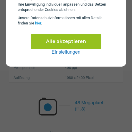
Ihre Einwilligung individuell anpassen und das Setzen
Prozessor
Octa-Core
entsprechender Cookies ablehnen.
Arbeitsspeicher
8 GB
Unsere Daten­schutz­informationen mit allen Details
finden Sie
hier
.
SIM-Karte
Nano-SIM
Größe (H x B x T)
158.3 x 73.3 x 8.2 mm
Alle akzeptieren
Gewicht
184g
Einstellungen
Display
Pixel per Inch
408 ppi
Auflösung
1080 x 2400 Pixel
48 Megapixel
(f1.8)