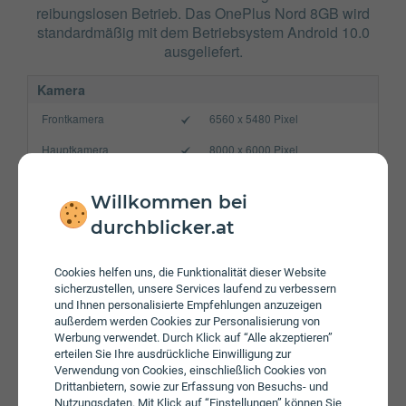
reibungslosen Betrieb. Das OnePlus Nord 8GB wird
standardmäßig mit dem Betriebsystem Android 10.0
ausgeliefert.
Kamera
Frontkamera
6560 x 5480 Pixel
Hauptkamera
8000 x 6000 Pixel
Verbindung
Willkommen bei
Bluetooth
5.1
durchblicker.at
NFC
WLAN
802.11 a/b/g/n/ac
Cookies helfen uns, die Funktionalität dieser Website
sicherzustellen, unsere Services laufend zu verbessern
Gerät
und Ihnen personalisierte Empfehlungen anzuzeigen
außerdem werden Cookies zur Personalisierung von
Akku
4115 mAh
Werbung verwendet. Durch Klick auf “Alle akzeptieren”
erteilen Sie Ihre ausdrückliche Einwilligung zur
Speicherkarte
Verwendung von Cookies, einschließlich Cookies von
Drittanbietern, sowie zur Erfassung von Besuchs- und
Betriebssystem
Android 10.0
Nutzungsdaten. Mit Klick auf “Einstellungen” können Sie