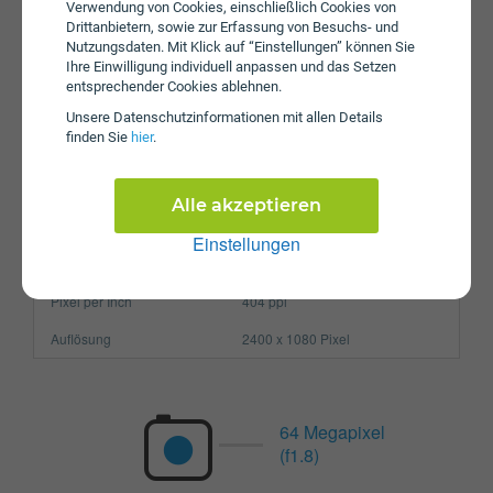
Verwendung von Cookies, einschließlich Cookies von
Drittanbietern, sowie zur Erfassung von Besuchs- und
Betriebssystem
Android 11.0
Nutzungsdaten. Mit Klick auf “Einstellungen” können Sie
Ihre Einwilligung individuell anpassen und das Setzen
Prozessor
Octa-Core
entsprechender Cookies ablehnen.
Arbeitsspeicher
8 GB
Unsere Daten­schutz­informationen mit allen Details
finden Sie
hier
.
SIM-Karte
Nano-SIM
Größe (H x B x T)
159.9 x 75.1 x 8.4 mm
Alle akzeptieren
Gewicht
189g
Einstellungen
Display
Pixel per Inch
404 ppi
Auflösung
2400 x 1080 Pixel
64 Megapixel
(f1.8)