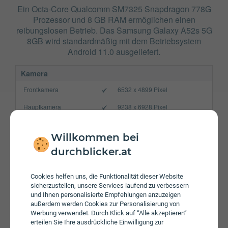
Ein Octa-Core Qualcomm SM7325 Snapdragon 778G
Prozessor und 8 GB RAM ermöglichen einen
reibungslosen Betrieb. Das Samsung Galaxy A52s 5G
8GB wird standardmäßig mit dem Betriebsystem
Android 11.0 ausgeliefert.
Kamera
Frontkamera
6532 x 4899 Pixel
Hauptkamera
9238 x 6928 Pixel
Verbindung
Willkommen bei
Bluetooth
5.0
durchblicker.at
NFC
WLAN
802.11a/​b/​g/​n/​ac
Cookies helfen uns, die Funktionalität dieser Website
sicherzustellen, unsere Services laufend zu verbessern
Gerät
und Ihnen personalisierte Empfehlungen anzuzeigen
außerdem werden Cookies zur Personalisierung von
Akku
4500 mAh
Werbung verwendet. Durch Klick auf “Alle akzeptieren”
erteilen Sie Ihre ausdrückliche Einwilligung zur
Speicherkarte
max. 1000 GB