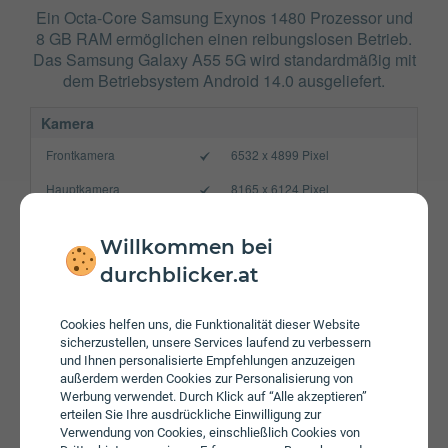
Ein Octa-Core Samsung Exynos 1480 Prozessor und
8 GB RAM ermöglichen einen reibungslosen Betrieb.
Das Samsung Galaxy A55 5G wird standardmäßig mit
dem Betriebsystem Android 14.0 ausgeliefert.
Kamera
Frontkamera
6532 x 4899 Pixel
Hauptkamera
8165 x 6124 Pixel
Verbindung
Willkommen bei
Bluetooth
5.3
durchblicker.at
NFC
WLAN
a/​b/​g/​n/​ac/​ax
Cookies helfen uns, die Funktionalität dieser Website
sicherzustellen, unsere Services laufend zu verbessern
Gerät
und Ihnen personalisierte Empfehlungen anzuzeigen
außerdem werden Cookies zur Personalisierung von
Akku
5000 mAh
Werbung verwendet. Durch Klick auf “Alle akzeptieren”
erteilen Sie Ihre ausdrückliche Einwilligung zur
Speicherkarte
max. 1000 GB
Verwendung von Cookies, einschließlich Cookies von