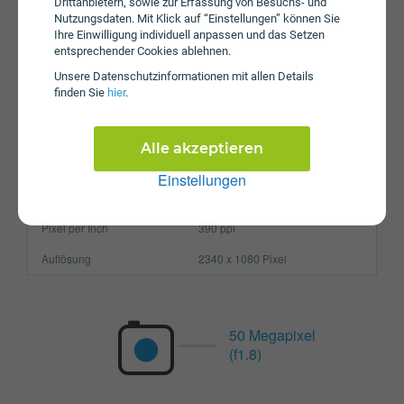
Drittanbietern, sowie zur Erfassung von Besuchs- und
Betriebssystem
Android 14.0
Nutzungsdaten. Mit Klick auf “Einstellungen” können Sie
Ihre Einwilligung individuell anpassen und das Setzen
Prozessor
Octa-Core
entsprechender Cookies ablehnen.
Arbeitsspeicher
8 GB
Unsere Daten­schutz­informationen mit allen Details
finden Sie
hier
.
SIM-Karte
Nano-SIM
Größe (H x B x T)
161.1 x 77.4 x 8.2 mm
Alle akzeptieren
Gewicht
213g
Einstellungen
Display
Pixel per Inch
390 ppi
Auflösung
2340 x 1080 Pixel
50 Megapixel
(f1.8)