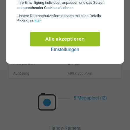
Ihre Einwilligung individuell anpassen und das Setzen
Prozessor
Dual-Core
entsprechender Cookies ablehnen.
Arbeitsspeicher
0,768 GB
Unsere Daten­schutz­informationen mit allen Details
finden Sie
hier
.
SIM-Karte
Micro-SIM
Größe (H x B x T)
129 x 65 x 9 mm
Alle akzeptieren
Gewicht
132g
Einstellungen
Display
Pixel per Inch
217 ppi
Auflösung
480 x 800 Pixel
5 Megapixel (f2)
Handy-Kamera