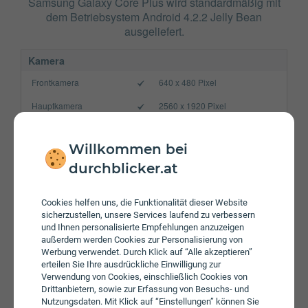
Samsung Galaxy Core Plus wird standardmäßig mit
dem Betriebsystem Android 4.2.2 Jelly Bean
ausgeliefert.
Kamera
Frontkamera
640 x 480 Pixel
Hauptkamera
2560 x 1920 Pixel
Verbindung
Willkommen bei
Bluetooth
4.0
durchblicker.at
NFC
WLAN
b/g/n
Cookies helfen uns, die Funktionalität dieser Website
sicherzustellen, unsere Services laufend zu verbessern
Gerät
und Ihnen personalisierte Empfehlungen anzuzeigen
außerdem werden Cookies zur Personalisierung von
Akku
1800 mAh
Werbung verwendet. Durch Klick auf “Alle akzeptieren”
erteilen Sie Ihre ausdrückliche Einwilligung zur
Speicherkarte
max. 64 GB
Verwendung von Cookies, einschließlich Cookies von
Drittanbietern, sowie zur Erfassung von Besuchs- und
Betriebssystem
Android 4.2.2 Jelly Bean
Nutzungsdaten. Mit Klick auf “Einstellungen” können Sie