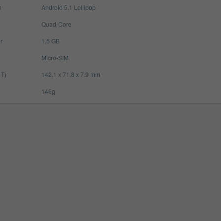
m
Android 5.1 Lollipop
Quad-Core
r
1,5 GB
Micro-SIM
 T)
142.1 x 71.8 x 7.9 mm
146g