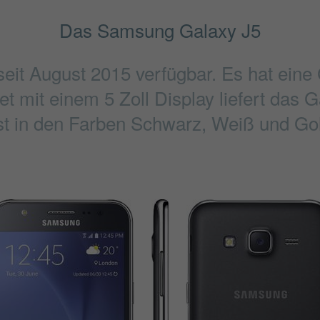
Das Samsung Galaxy J5
eit August 2015 verfügbar. Es hat ein
t mit einem 5 Zoll Display liefert das G
st in den Farben Schwarz, Weiß und Gold