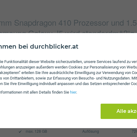
mm Snapdragon 410 Prozessor und 1.
Samsung Galaxy J5 wird standardmäßig 
Lollipop ausgeliefert.
men bei durchblicker.at
ie Funktionalität dieser Website sicherzustellen, unsere Services laufend zu v
fehlungen anzuzeigen außerdem werden Cookies zur Personalisierung von Werb
Verbindung
 akzeptieren” erteilen Sie Ihre ausdrückliche Einwilligung zur Verwendung von Co
2560 x 1920 Pixel
Bluetooth
s von Drittanbietern, sowie zur Erfassung von Besuchs- und Nutzungsdaten. Mit
en Sie Ihre Einwilligung individuell anpassen und das Setzen entsprechender Co
4128 x 3096 Pixel
NFC
nformationen mit allen Details finden Sie
hier
.
WLAN
Display
Alle ak
2600 mAh
Pixel per Inch
29
max. 128 GB
Auflösung
72