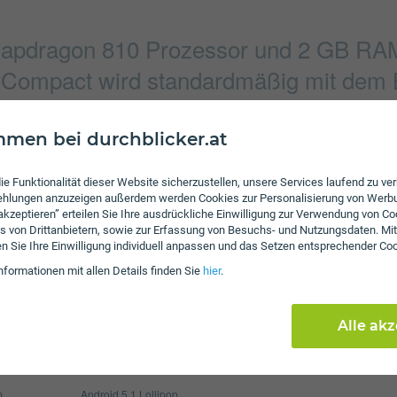
pdragon 810 Prozessor und 2 GB RAM 
 Compact wird standardmäßig mit dem B
ausgeliefert.
men bei durchblicker.at
Verbindung
ie Funktionalität dieser Website sicherzustellen, unsere Services laufend zu v
fehlungen anzuzeigen außerdem werden Cookies zur Personalisierung von Werb
2560 x 1920 Pixel
Bluetooth
 akzeptieren” erteilen Sie Ihre ausdrückliche Einwilligung zur Verwendung von Co
s von Drittanbietern, sowie zur Erfassung von Besuchs- und Nutzungsdaten. Mit
5520 x 4140 Pixel
NFC
en Sie Ihre Einwilligung individuell anpassen und das Setzen entsprechender Co
WLAN
nformationen mit allen Details finden Sie
hier
.
Display
Alle ak
2700 mAh
Pixel per Inch
32
max. 32 GB
Auflösung
72
m
Android 5.1 Lollipop