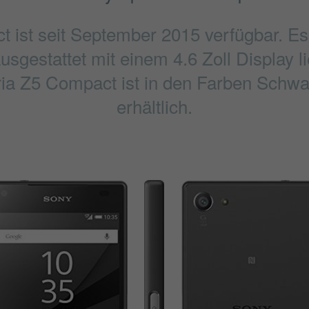
 ist seit September 2015 verfügbar. E
sgestattet mit einem 4.6 Zoll Display 
ria Z5 Compact ist in den Farben Schwa
erhältlich.