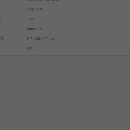
Octa-Core
r
2 GB
Nano-SIM
 T)
127 x 65 x 8.9 mm
138g