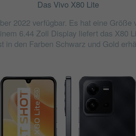
Das Vivo X80 Lite
tober 2022 verfügbar. Es hat eine Größ
inem 6.44 Zoll Display liefert das X80 L
ist in den Farben Schwarz und Gold erhäl