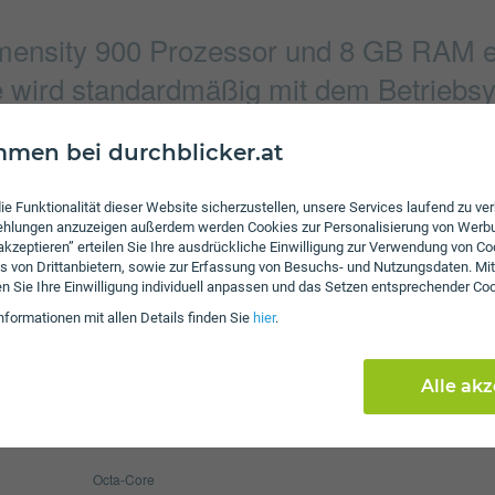
mensity 900 Prozessor und 8 GB RAM e
e wird standardmäßig mit dem Betriebsy
men bei durchblicker.at
Verbindung
ie Funktionalität dieser Website sicherzustellen, unsere Services laufend zu v
8165 x 6124 Pixel
Bluetooth
fehlungen anzuzeigen außerdem werden Cookies zur Personalisierung von Werb
 akzeptieren” erteilen Sie Ihre ausdrückliche Einwilligung zur Verwendung von Co
9238 x 6928 Pixel
NFC
s von Drittanbietern, sowie zur Erfassung von Besuchs- und Nutzungsdaten. Mit
WLAN
en Sie Ihre Einwilligung individuell anpassen und das Setzen entsprechender Co
nformationen mit allen Details finden Sie
hier
.
Display
4500 mAh
Pixel per Inch
409
Alle ak
max. 1000 GB
Auflösung
108
m
Android 12.0
Octa-Core