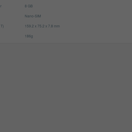
r
8 GB
Nano-SIM
 T)
159.2 x 75.2 x 7.8 mm
186g