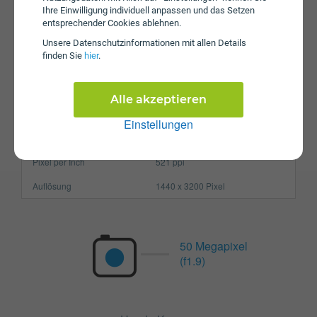
Ihre Einwilligung individuell anpassen und das Setzen
Prozessor
Octa-Core
entsprechender Cookies ablehnen.
Arbeitsspeicher
12 GB
Unsere Daten­schutz­informationen mit allen Details
finden Sie
hier
.
SIM-Karte
Nano-SIM
Größe (H x B x T)
162.9 x 74.6 x 8.4 mm
Alle akzeptieren
Gewicht
229g
Einstellungen
Display
Pixel per Inch
521 ppi
Auflösung
1440 x 3200 Pixel
50 Megapixel
(f1.9)