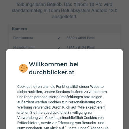
reibungslosen Betrieb. Das Xiaomi 13 Pro wird
standardmäßig mit dem Betriebsystem Android 13.0
ausgeliefert.
Kamera
Frontkamera
6532 x 4899 Pixel
Hauptkamera
8165 x 6124 Pixel
Verbindung
Willkommen bei
Bluetooth
5.3
durchblicker.at
NFC
WLAN
a/​b/​g/​n/​ac/​ax/be
Cookies helfen uns, die Funktionalität dieser Website
sicherzustellen, unsere Services laufend zu verbessern
Gerät
und Ihnen personalisierte Empfehlungen anzuzeigen
außerdem werden Cookies zur Personalisierung von
Akku
4820 mAh
Werbung verwendet. Durch Klick auf “Alle akzeptieren”
erteilen Sie Ihre ausdrückliche Einwilligung zur
Speicherkarte
Verwendung von Cookies, einschließlich Cookies von
Drittanbietern, sowie zur Erfassung von Besuchs- und
Betriebssystem
Android 13.0
Nutzungsdaten. Mit Klick auf “Einstellungen” können Sie