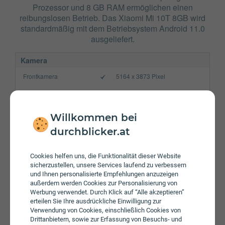
Prozessor und 8 GB RAM ermöglichen einen
reibungslosen Betrieb. Das Xiaomi Mi 10T 8GB wird
standardmäßig mit dem Betriebsystem Android 11.0
ausgeliefert.
Kamera
Frontkamera
5164 x 3873 Pixel
Hauptkamera
9238 x 6928 Pixel
Verbindung
Willkommen bei
Bluetooth
5.1
durchblicker.at
NFC
Cookies helfen uns, die Funktionalität dieser Website
WLAN
a/​b/​g/​n/​ac/​ax
sicherzustellen, unsere Services laufend zu verbessern
und Ihnen personalisierte Empfehlungen anzuzeigen
Gerät
außerdem werden Cookies zur Personalisierung von
Werbung verwendet. Durch Klick auf “Alle akzeptieren”
Akku
5000 mAh
erteilen Sie Ihre ausdrückliche Einwilligung zur
Verwendung von Cookies, einschließlich Cookies von
Speicherkarte
Drittanbietern, sowie zur Erfassung von Besuchs- und