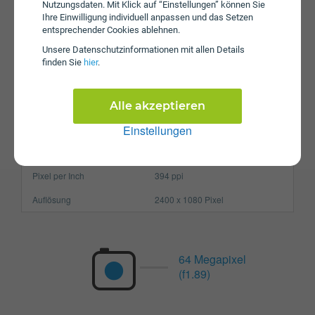
Nutzungsdaten. Mit Klick auf “Einstellungen” können Sie
Betriebssystem
Android 11.0
Ihre Einwilligung individuell anpassen und das Setzen
Prozessor
Octa-Core
entsprechender Cookies ablehnen.
Unsere Daten­schutz­informationen mit allen Details
Arbeitsspeicher
8 GB
finden Sie
hier
.
SIM-Karte
Nano-SIM
Größe (H x B x T)
165.1 x 76.4 x 9.33 mm
Alle akzeptieren
Gewicht
216g
Einstellungen
Display
Pixel per Inch
394 ppi
Auflösung
2400 x 1080 Pixel
64 Megapixel
(f1.89)