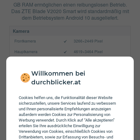
GB RAM ermöglichen einen reibungslosen Betrieb.
Das ZTE Blade V2020 Smart wird standardmäßig mit
dem Betriebsystem Android 10 ausgeliefert.
Kamera
Frontkamera
3266×2449 Pixel
Hauptkamera
4619×3464 Pixel
Verbindung
Bluetooth
4.2
Willkommen bei
durchblicker.at
NFC
WLAN
802.11b/g/n
Cookies helfen uns, die Funktionalität dieser Website
sicherzustellen, unsere Services laufend zu verbessern
Gerät
und Ihnen personalisierte Empfehlungen anzuzeigen
außerdem werden Cookies zur Personalisierung von
Akku
5000 mAh
Werbung verwendet. Durch Klick auf “Alle akzeptieren”
Speicherkarte
max. 512 GB
erteilen Sie Ihre ausdrückliche Einwilligung zur
Verwendung von Cookies, einschließlich Cookies von
Betriebssystem
Android 10
Drittanbietern, sowie zur Erfassung von Besuchs- und