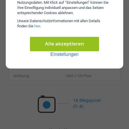
Nutzungsdaten. Mit Klick auf “Einstellungen” können Sie
Prozessor
Octa-Core
Ihre Einwilligung individuell anpassen und das Setzen
entsprechender Cookies ablehnen.
Arbeitsspeicher
4 GB
Unsere Daten­schutz­informationen mit allen Details
SIM-Karte
Nano-SIM
finden Sie
hier
.
Größe (H x B x T)
173.4 x 78 x 9.2 mm
Alle akzeptieren
Gewicht
206g
Einstellungen
Display
Pixel per Inch
263 ppi
Auflösung
1640 x 720 Pixel
16 Megapixel
(f1.8)