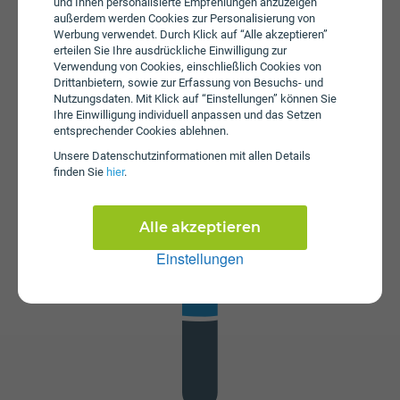
und Ihnen personalisierte Empfehlungen anzuzeigen
69,90 an. Es wird keine Servicepauschale erhoben.
außerdem werden Cookies zur Personalisierung von
Werbung verwendet. Durch Klick auf “Alle akzeptieren”
erteilen Sie Ihre ausdrückliche Einwilligung zur
Verwendung von Cookies, einschließlich Cookies von
Drittanbietern, sowie zur Erfassung von Besuchs- und
Nutzungsdaten. Mit Klick auf “Einstellungen” können Sie
Ihre Einwilligung individuell anpassen und das Setzen
entsprechender Cookies ablehnen.
Unsere Daten­schutz­informationen mit allen Details
Datenstick
finden Sie
hier
.
Im Tarif A1 Cube Internet 50 Flex ist kein Datenstick
enthalten. Die SIM-Karte kann in jedem gängigen
Datenstick betrieben werden, um Computer oder Laptop
Alle akzeptieren
mit dem Internet zu verbinden. Alternativ kann die SIM-
Einstellungen
Karte von A1 auch in Tablets verwendet werden.