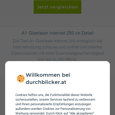
Jetzt vergleichen
A1 Glasfaser Internet 250 im Detail
Der Tarif A1 Glasfaser Internet 250 ermöglicht die
Internetnutzung zuhause und enthält unlimitiertes
Datenvolumen mit einer Downloadgeschwindigkeit
von bis zu 250 Mbit/s.
weitere Tarife von A1
Willkommen bei
durchblicker.at
Gebühren
Cookies helfen uns, die Funktionalität dieser Website
Beim Tarif A1 Glasfaser Internet 250 fallen monatliche
sicherzustellen, unsere Services laufend zu verbessern
und Ihnen personalisierte Empfehlungen anzuzeigen
Gebühren von € 47,90 an. Weiters fallen einmalige
außerdem werden Cookies zur Personalisierung von
Gebühren von bis zu € 29,90 an.
Werbung verwendet. Durch Klick auf “Alle akzeptieren”