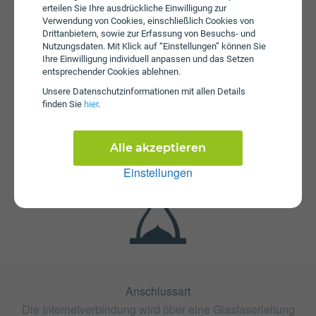
erteilen Sie Ihre ausdrückliche Einwilligung zur
Verwendung von Cookies, einschließlich Cookies von
Drittanbietern, sowie zur Erfassung von Besuchs- und
Nutzungsdaten. Mit Klick auf “Einstellungen” können Sie
Ihre Einwilligung individuell anpassen und das Setzen
entsprechender Cookies ablehnen.
Unsere Daten­schutz­informationen mit allen Details
finden Sie
hier
.
Fristen
Die Vertragslaufzeit bei A1 Glasfaser Internet 250 beträgt
24 Monate. Die Kündigungsfrist beträgt 1 Monat.
Alle akzeptieren
Einstellungen
Anschlussart
Die Internetverbindung wird über eine Glasfaserleitung