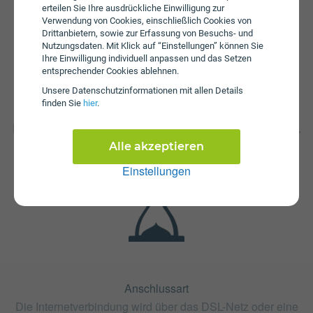
erteilen Sie Ihre ausdrückliche Einwilligung zur
Verwendung von Cookies, einschließlich Cookies von
Drittanbietern, sowie zur Erfassung von Besuchs- und
Nutzungsdaten. Mit Klick auf “Einstellungen” können Sie
Ihre Einwilligung individuell anpassen und das Setzen
entsprechender Cookies ablehnen.
Unsere Daten­schutz­informationen mit allen Details
finden Sie
hier
.
Fristen
Die Vertragslaufzeit bei A1 Internet 150 beträgt 24 Monate.
Die Kündigungsfrist beträgt 1 Monat.
Alle akzeptieren
Einstellungen
Anschlussart
Die Internetverbindung wird über das DSL-Netz oder eine