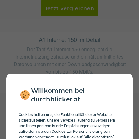
Jetzt vergleichen
A1 Internet 150 im Detail
Der Tarif A1 Internet 150 ermöglicht die
Internetnutzung zuhause und enthält unlimitiertes
Datenvolumen mit einer Downloadgeschwindigkeit
von bis zu 150 Mbit/s.
weitere Tarife von A1
Willkommen bei
durchblicker.at
Gebühren
Cookies helfen uns, die Funktionalität dieser Website
Beim Tarif A1 Internet 150 fallen monatliche Gebühren von
sicherzustellen, unsere Services laufend zu verbessern
und Ihnen personalisierte Empfehlungen anzuzeigen
€ 37,90 an. Weiters fallen einmalige Gebühren von bis zu
außerdem werden Cookies zur Personalisierung von
€ 29,90 an.
Werbung verwendet. Durch Klick auf “Alle akzeptieren”