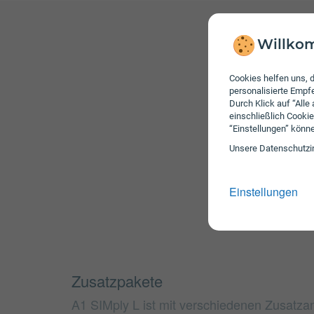
Willkom
Cookies helfen uns, d
personalisierte Emp
Durch Klick auf “Alle
einschließlich Cookie
“Einstellungen” könn
Unsere Daten­schutz­i
Einstellungen
Zusatzpakete
A1 SIMply L ist mit verschiedenen Zusatza