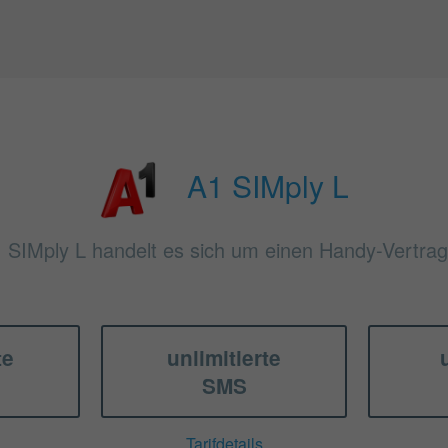
A1 SIMply L
1 SIMply L handelt es sich um einen Handy-Vertrags
te
unlimitierte
SMS
Tarifdetails