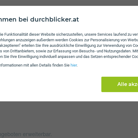
men bei durchblicker.at
Gebühren
ie Funktionalität dieser Website sicherzustellen, unsere Services laufend zu v
fehlungen anzuzeigen außerdem werden Cookies zur Personalisierung von Werb
Nach Verbrauch der inkl
 akzeptieren” erteilen Sie Ihre ausdrückliche Einwilligung zur Verwendung von Co
von 20 ct/€ pro Minute 
s von Drittanbietern, sowie zur Erfassung von Besuchs- und Nutzungsdaten. Mit
das inkludierte Datenvo
en Sie Ihre Einwilligung individuell anpassen und das Setzen entsprechender Co
zusätzliches Datenpak
nformationen mit allen Details finden Sie
hier
.
wieder mobilen Zugriff au
beim A1 SIMply L eine A
Alle ak
Die jährliche Servicepau
ngeboten erweiterbar.