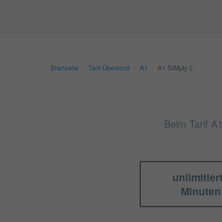
Startseite
›
Tarif-Übersicht
›
A1
›
A1 SIMply L
Beim Tarif A
unlimitier
Minuten