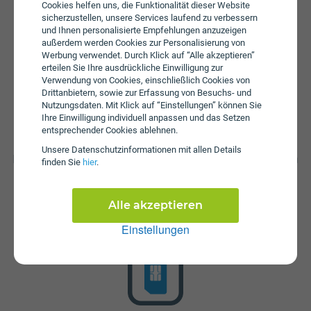
Bei einem Wertkarten-Tarif wird keine Servicepauschale
Cookies helfen uns, die Funktionalität dieser Website
erhoben.
sicherzustellen, unsere Services laufend zu verbessern
und Ihnen personalisierte Empfehlungen anzuzeigen
außerdem werden Cookies zur Personalisierung von
Werbung verwendet. Durch Klick auf “Alle akzeptieren”
erteilen Sie Ihre ausdrückliche Einwilligung zur
Verwendung von Cookies, einschließlich Cookies von
Drittanbietern, sowie zur Erfassung von Besuchs- und
Nutzungsdaten. Mit Klick auf “Einstellungen” können Sie
Ihre Einwilligung individuell anpassen und das Setzen
entsprechender Cookies ablehnen.
Startpaket
Unsere Daten­schutz­informationen mit allen Details
Die SIM-Karte ist im bob startpaket enthalten. Dieses kann
finden Sie
hier
.
bei bob zum Preis von € 9,90 erworben werden. Im
Starpaket sind 1000 Einheiten enthalten, die zum
Telefonieren, Versenden von SMS oder als Daten (MB)
Alle akzeptieren
genutzt werden können. Die Gültigkeit der Einheiten
Einstellungen
beträgt 30 Tage.