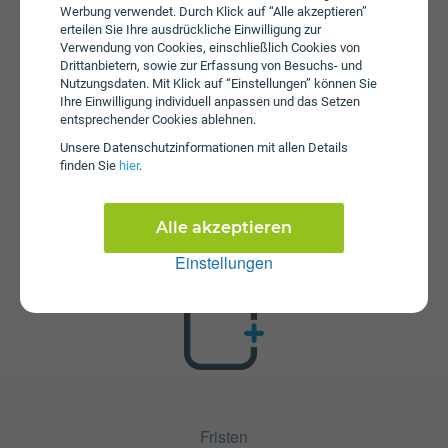
Werbung verwendet. Durch Klick auf “Alle akzeptieren”
erteilen Sie Ihre ausdrückliche Einwilligung zur
Verwendung von Cookies, einschließlich Cookies von
Drittanbietern, sowie zur Erfassung von Besuchs- und
Nutzungsdaten. Mit Klick auf “Einstellungen” können Sie
Ihre Einwilligung individuell anpassen und das Setzen
entsprechender Cookies ablehnen.
Unsere Daten­schutz­informationen mit allen Details
Zusatzpakete
finden Sie
hier
.
Relax bob ist mit verschiedenen Zusatzangeboten
erweiterbar. Mehr über kombinierbare Zusatzprodukte
erfahren Sie in unserm Handytarif-Rechner. Dort können
Alle akzeptieren
Sie den Tarif nach Belieben mit anderen Angeboten
Einstellungen
kombinieren.
Fristen