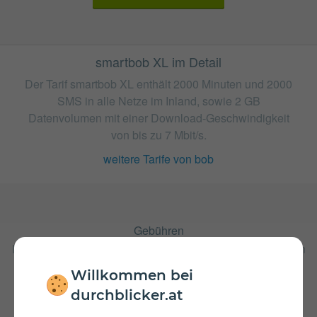
smartbob XL im Detail
Der Tarif smartbob XL enthält 2000 Minuten und 2000
SMS in alle Netze im Inland, sowie 2 GB
Datenvolumen mit einer Download-Geschwindigkeit
von bis zu 7 Mbit/s.
weitere Tarife von bob
Gebühren
Nach Verbrauch der inkludierten Einheiten fallen Kosten in
Höhe von 7 ct/€ pro Minute und 7 ct/€ pro versendeter
Willkommen bei
SMS an. Wenn das inkludierte Datenvolumen
aufgebraucht ist muss ein zusätzliches Datenpaket von
durchblicker.at
bob hinzugenommen werden, um wieder mobilen Zugriff