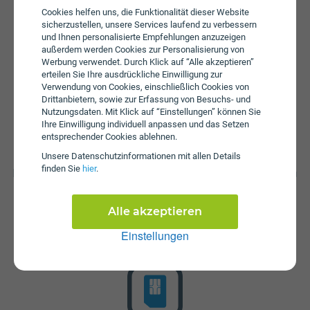
auf das Internet zu haben. Es sind Zusatzpakete zum
Cookies helfen uns, die Funktionalität dieser Website
Aufstocken von Daten erhältlich. Bei einem Wertkarten-
sicherzustellen, unsere Services laufend zu verbessern
Tarif wird keine Servicepauschale erhoben.
und Ihnen personalisierte Empfehlungen anzuzeigen
außerdem werden Cookies zur Personalisierung von
Werbung verwendet. Durch Klick auf “Alle akzeptieren”
erteilen Sie Ihre ausdrückliche Einwilligung zur
Verwendung von Cookies, einschließlich Cookies von
Drittanbietern, sowie zur Erfassung von Besuchs- und
Nutzungsdaten. Mit Klick auf “Einstellungen” können Sie
Ihre Einwilligung individuell anpassen und das Setzen
entsprechender Cookies ablehnen.
Startpaket
Unsere Daten­schutz­informationen mit allen Details
finden Sie
hier
.
Die SIM-Karte ist im bob startpaket enthalten. Dieses kann
bei bob zum Preis von € 9,90 erworben werden. Im
Starpaket sind 1000 Einheiten enthalten, die zum
Alle akzeptieren
Telefonieren, Versenden von SMS oder als Daten (MB)
genutzt werden können. Die Gültigkeit der Einheiten
Einstellungen
beträgt 30 Tage.