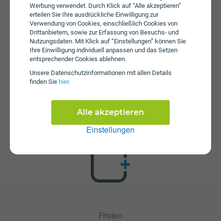
Werbung verwendet. Durch Klick auf “Alle akzeptieren”
erteilen Sie Ihre ausdrückliche Einwilligung zur
Verwendung von Cookies, einschließlich Cookies von
Drittanbietern, sowie zur Erfassung von Besuchs- und
Nutzungsdaten. Mit Klick auf “Einstellungen” können Sie
Ihre Einwilligung individuell anpassen und das Setzen
entsprechender Cookies ablehnen.
Unsere Daten­schutz­informationen mit allen Details
Zusatzpakete
finden Sie
hier
.
X-Mas bob Deluxe+ ist mit verschiedenen
Zusatzangeboten erweiterbar. Mehr über kombinierbare
Zusatzprodukte erfahren Sie in unserm Handytarif-
Alle akzeptieren
Rechner. Dort können Sie den Tarif nach Belieben mit
Einstellungen
anderen Angeboten kombinieren.
Fristen