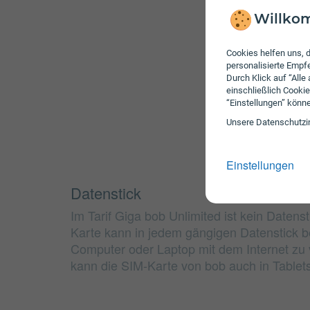
Willkom
Cookies helfen uns, d
personalisierte Emp
Durch Klick auf “Alle
einschließlich Cookie
“Einstellungen” könn
Unsere Daten­schutz­i
Einstellungen
Datenstick
Im Tarif Giga bob Unlimited ist kein Datenst
Karte kann in jedem gängigen Datenstick 
Computer oder Laptop mit dem Internet zu v
kann die SIM-Karte von bob auch in Table