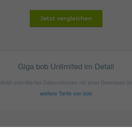
Jetzt vergleichen
Giga bob Unlimited im Detail
nthält unlimitiertes Datenvolumen mit einer Download-Ge
weitere Tarife von bob