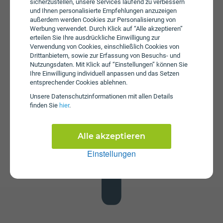
sicherzustellen, unsere Services laufend zu verbessern
und Ihnen personalisierte Empfehlungen anzuzeigen
außerdem werden Cookies zur Personalisierung von
Werbung verwendet. Durch Klick auf “Alle akzeptieren”
erteilen Sie Ihre ausdrückliche Einwilligung zur
Verwendung von Cookies, einschließlich Cookies von
Drittanbietern, sowie zur Erfassung von Besuchs- und
Nutzungsdaten. Mit Klick auf “Einstellungen” können Sie
Datenstick
Ihre Einwilligung individuell anpassen und das Setzen
Im Tarif Giga bob Unlimited 50 ist kein Datenstick
entsprechender Cookies ablehnen.
enthalten. Die SIM-Karte kann in jedem gängigen
Unsere Daten­schutz­informationen mit allen Details
Datenstick betrieben werden, um Computer oder Laptop
finden Sie
hier
.
mit dem Internet zu verbinden. Alternativ kann die SIM-
Karte von bob auch in Tablets verwendet werden.
Alle akzeptieren
Einstellungen