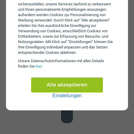
sicherzustellen, unsere Services laufend zu verbessern
und Ihnen personalisierte Empfehlungen anzuzeigen
außerdem werden Cookies zur Personalisierung von
Werbung verwendet. Durch Klick auf “Alle akzeptieren”
erteilen Sie Ihre ausdrückliche Einwilligung zur
Verwendung von Cookies, einschließlich Cookies von
Drittanbietern, sowie zur Erfassung von Besuchs- und
Datenstick
Nutzungsdaten. Mit Klick auf “Einstellungen” können Sie
Ihre Einwilligung individuell anpassen und das Setzen
Im Tarif Giga bob Unlimited Plus+ ist kein Datenstick
entsprechender Cookies ablehnen.
enthalten. Die SIM-Karte kann in jedem gängigen
Datenstick betrieben werden, um Computer oder Laptop
Unsere Daten­schutz­informationen mit allen Details
mit dem Internet zu verbinden. Alternativ kann die SIM-
finden Sie
hier
.
Karte von bob auch in Tablets verwendet werden.
Alle akzeptieren
Einstellungen