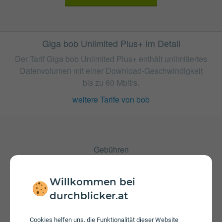
Giga bob Unlimited Plus+ im Detail
Der Tarif Giga bob Unlimited Plus+ enthält unlimitiertes
Datenvolumen mit einer Download-Geschwindigkeit
bis zu 60 Mbit/s.
weitere Tarife von bob
Gebühren
Nachdem das inkludierte Datenvolumen aufgebraucht ist
muss ein zusätzliches Datenpaket von bob
Willkommen bei
hinzugenommen werden, um wieder mobilen Zugriff auf
das Internet zu haben. Es wird keine Aktivierungsgebühr
durchblicker.at
erhoben. Die jährliche Servicepauschale beträgt € 25.
Cookies helfen uns, die Funktionalität dieser Website