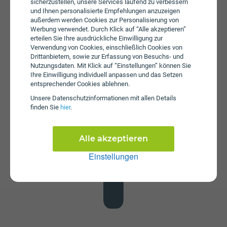
sicherzustellen, unsere Services laufend zu verbessern
und Ihnen personalisierte Empfehlungen anzuzeigen
außerdem werden Cookies zur Personalisierung von
Werbung verwendet. Durch Klick auf “Alle akzeptieren”
erteilen Sie Ihre ausdrückliche Einwilligung zur
Verwendung von Cookies, einschließlich Cookies von
Drittanbietern, sowie zur Erfassung von Besuchs- und
Nutzungsdaten. Mit Klick auf “Einstellungen” können Sie
Datenstick
Ihre Einwilligung individuell anpassen und das Setzen
Im Tarif gigabob unlimited plus ist kein Datenstick
entsprechender Cookies ablehnen.
enthalten. Die SIM-Karte kann in jedem gängigen
Unsere Daten­schutz­informationen mit allen Details
Datenstick betrieben werden, um Computer oder Laptop
finden Sie
hier
.
mit dem Internet zu verbinden. Alternativ kann die SIM-
Karte von bob auch in Tablets verwendet werden.
Alle akzeptieren
Einstellungen