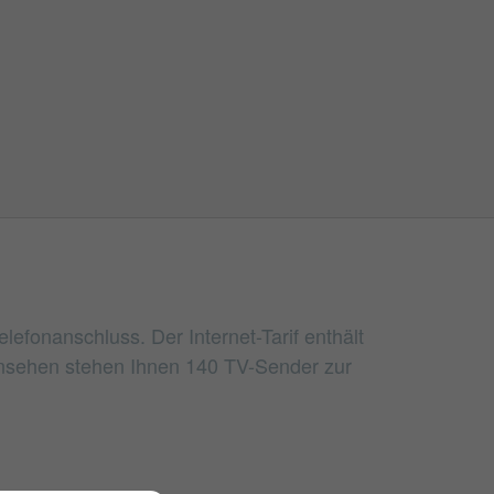
efonanschluss. Der Internet-Tarif enthält
rnsehen stehen Ihnen 140 TV-Sender zur