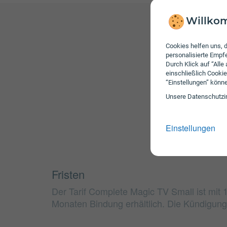
Willkom
Cookies helfen uns, d
personalisierte Emp
Durch Klick auf “Alle
einschließlich Cookie
“Einstellungen” könn
Unsere Daten­schutz­i
Einstellungen
Fristen
Der Tarif Complete Magic TV Small ist mit
Monaten Bindung erhältlich. Die Kündigungs