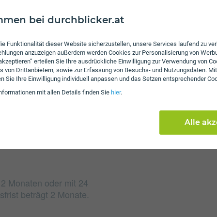
men bei durchblicker.at
ie Funktionalität dieser Website sicherzustellen, unsere Services laufend zu v
Gebühren
fehlungen anzuzeigen außerdem werden Cookies zur Personalisierung von Werb
 akzeptieren” erteilen Sie Ihre ausdrückliche Einwilligung zur Verwendung von Co
Beim Tarif Complete Ma
s von Drittanbietern, sowie zur Erfassung von Besuchs- und Nutzungsdaten. Mit
von € 39,99 an. Weiters
en Sie Ihre Einwilligung individuell anpassen und das Setzen entsprechender Co
119,90 an. Die Einmalko
nformationen mit allen Details finden Sie
hier
.
Bindungsfrist reduzieren
Alle ak
 12 Monaten oder mit 24
frist beträgt 2 Monate.