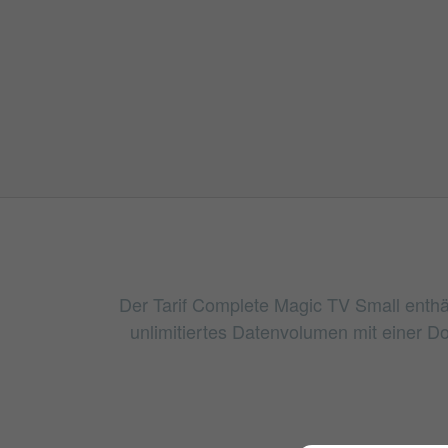
Der Tarif Complete Magic TV Small enthäl
unlimitiertes Datenvolumen mit einer 