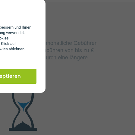
erbessern und Ihnen
ung verwendet.
okies,
gic TV Small fallen monatliche Gebühren
 Klick auf
 fallen einmalige Gebühren von bis zu €
okies ablehnen.
sten können sich durch eine längere
.
zeptieren